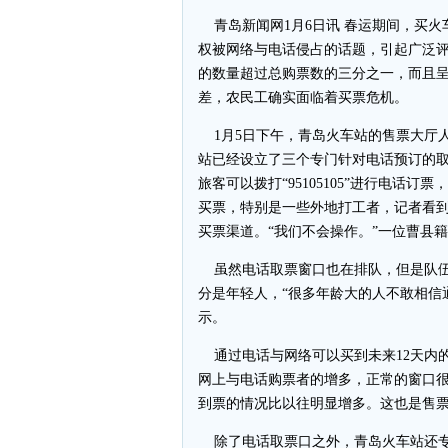
青岛新闻网1月6日讯 春运期间，买火
权被网络与电话侵占的话题，引起广泛
的数量超过总购票数的三分之一，而且
差，农民工确实面临着买票危机。
1月5日下午，青岛火车站的售票大厅
站已经设立了三个专门针对电话预订的
旅客可以拨打“95105105”进行电话
买票，特别是一些外地打工者，记者看
买票渠道。“我们不会操作。”一位曹县
虽然电话取票窗口也在排队，但是队伍
分是年轻人，“很多年龄大的人不敢相信
示。
通过电话与网络可以买到未来12天内的
网上与电话购票者的增多，正常的窗口
到票的情况比以往明显增多。这也是售
除了电话取票口之外，青岛火车站还专