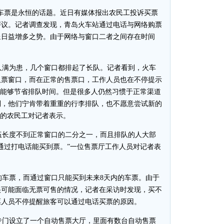
车票是永恒的话题。近日有媒体报出农民工投诉买票
评议。记者调查发现，青岛火车站通过电话与网络购票
呈日益增多之势。由于网络与窗口二者之间存在时间
人满为患，几个窗口都排起了长队。记者看到，火车
取票窗口，而在正常的售票口，工作人员也在不停提示
订票，能够节省排队时间。但是很多人仍然习惯于正常渠道
到，他们宁肯带着重重的行李排队，也不愿意尝试新的
籍的农民工对记者表示。
长度不到正常窗口的二分之一，而且排队的人大部
通过打电话能买到票。”一位售票厅工作人员对记者表
车票，而通过窗口只能买到未来8天内的车票。由于
很可能面临无票可售的情况，记者在采访时发现，买不
票人员不停提醒旅客可以通过电话买票的原因。
门设立了一个自动售票大厅，里面有数台自动售票