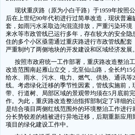
现状重庆路（原为小白干路）于1959年按照
后在上世纪90年代初进行过简单改造，现状普遍
套，如雨污水采取边沟混流排放，严重污染环境
来水等市政管线已运行多年，存在较大的安全隐
住的多个小区亟需通过重庆路进行市政管线配套
严重制约了两侧地块的开发建设和区域经济发展
按照市政府统一工作部署，重庆路改造整治
改造范围南起雁山立交，北至仙山路，全长约15
给水、雨水、污水、电力、燃气、供热、通讯等2
线。考虑绿化迁移的季节性因素，管线实施前，
带、行道树、局部区域的景观带均须在5月底前
作。为此，重庆路改造整治指挥部制定了详细的
是结合项目两侧红线范围外的环境整治工作进行
分长势较差的植被进行异地迁移，后期重新应用
项目的绿化建设工作中。