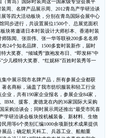
国（青岛）国际时装周这一国家级专业会展平
时装周、名牌产品展示周、2012青岛产学研洽谈
果展等四大活动板块，分别在青岛国际会展中心
号馆同步进行，共设置展位1500个、总展览面积
装周板块将邀请日本时装设计大师杉本、香港时装
师陈闻、张崇伟、张一华等联袂200多名名师
布24个知名品牌、1500多套时装新作，届时
特大奖赛、“倾城秀”旗袍发布日、“即发杯”中
杯”少儿模特大奖赛、“红妮杯”百姓时装秀等一
集中展示我市名牌产品，所有参展企业都获
、著名商标，涵盖了我市纺织服装和轻工行业
企业，共有190家企业报名，参展企业84家，
、IBM、援客、麦德龙在内的36家国际大采购
跨国采购洽谈会；同时展示周还推出“最受市民喜
青岛产学研洽谈会板块按机械装备、新材料、生物
民用等6个类别汇编1000余项新技术成果提供
件展品；确定航天科工、兵器工业、船舶重