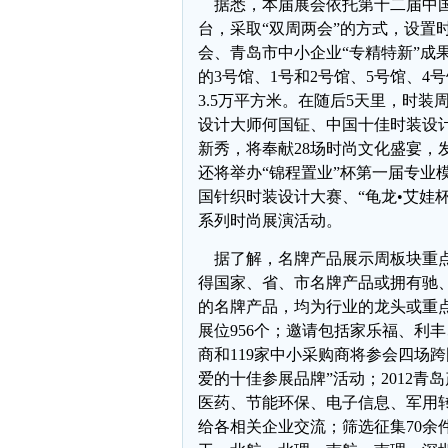
据悉，本届展会依托第十二届中
台，采取“双周两会”的方式，设置
会、青岛市中小企业“专精特新”成
的3号馆、1号和2号馆、5号馆、4
3.5万平方米。在随后5天里，时
设计大师何国钲、中国十佳时装设计
新秀，将奉献28场时尚文化盛宴，发
还将举办“锦程置业”杯第一届专业模
国针织时装设计大赛、“龟龙•艾娃
系列时尚展演活动。
据了解，名牌产品展示周板块重点
得国家、省、市名牌产品或拥有驰
的名牌产品，均为行业的龙头或重点
展位956个；邀请包括家乐福、利丰
商和119家中小采购商将参会四场
爱的十佳参展品牌”活动；2012
医药、节能环保、电子信息、军用转
给各相关企业交流；筛选征集70余