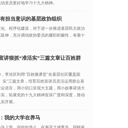
流动党员更好地学习十九大精神。
具有担当意识的基层政协组织
度化、程序化建设，对于进一步推进基层民主政治
展延伸，充分调动政协委员的履职积极性，有着十
宣讲狠抓“准活实”三篇文章让百姓群
，李沧区利用“百姓微课堂”在基层社区覆盖面
、实”三篇文章，培育百姓宣讲员灵活运用群众喜
群众语言，用小切口呈现大主题，用小故事讲清大
落实，拓展党的十九大精神宣讲广度和深度，推动
扎实开展。
乐：我的大学在养马
骑马上学，但你知道么，在海滨之城青岛，同样有