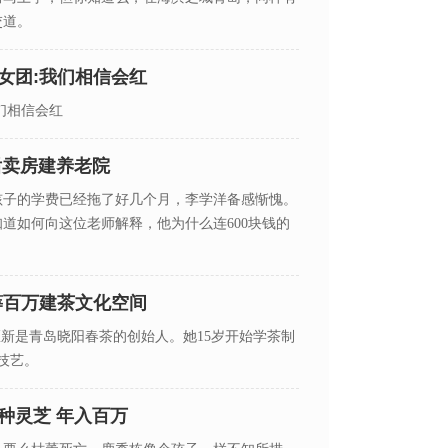
交道。
女团:我们相信会红
们相信会红
后卖房建养老院
孩子的学费已经拖了好几个月，李学洋备感惭愧。
道如何向这位老师解释，他为什么连600块钱的
筹百万建茶文化空间
匡新是青岛晓阳春茶的创始人。她15岁开始学茶制
技艺。
种灵芝 年入百万