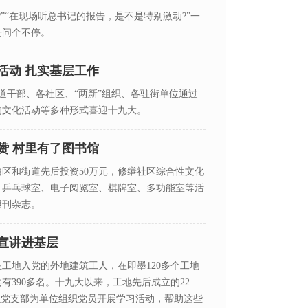
”“在现场听总书记的报告，是不是特别激动?”一
进问个不停。
活动 扎实基层工作
峡街道干部、各社区、“两新”组织、各驻街单位通过
的文化活动等多种形式喜迎十九大。
赞 村里有了图书馆
由区和街道先后投资50万元，修缮社区综合性文化
、乒乓球室、电子阅览室、棋牌室、多功能室等活
报刊杂志。
宣讲进基层
工地入党的外地建筑工人，在即墨120多个工地
有390多名。十九大以来，工地先后成立的22
以党支部为单位组织党员开展学习活动，帮助这些