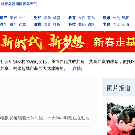
手机青岛新闻网
青岛天气
房产
家居
业主
财经
保险
借贷
教育
女性
育儿
婚嫁
分类
维权
汽车
租车
违章
健康
美食
打折
科技
数码
购彩
求职
网店
活动
和社会组织架构的深刻变化，我市强化共驻共建、共享共赢的理念，依托
[详情]
享，构建起城市基层大党建格局。...
图片报道
0名队员延续着无休时段，一天24小时吃住在驻地