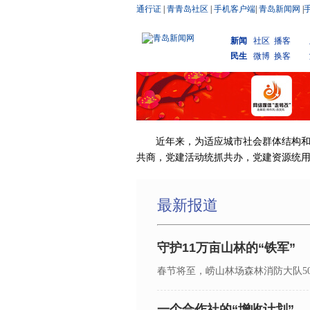
通行证
|
青青岛社区
|
手机客户端
|
青岛新闻网
|
新闻
社区
播客
民生
微博
换客
近年来，为适应城市社会群体结构
共商，党建活动统抓共办，党建资源统用共
最新报道
守护11万亩山林的“铁军”
春节将至，崂山林场森林消防大队5
一个合作社的“增收计划”