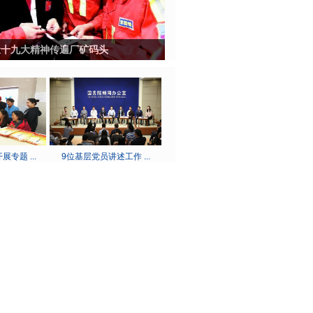
让十九大精神传遍厂矿码头
专题 ...
9位基层党员讲述工作 ...