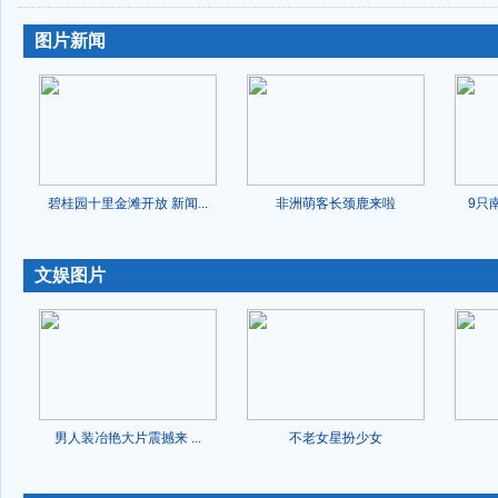
-
-
图片新闻
碧桂园十里金滩开放 新闻...
非洲萌客长颈鹿来啦
9只
-
文娱图片
男人装冶艳大片震撼来 ...
不老女星扮少女