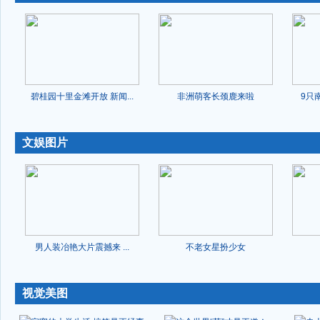
碧桂园十里金滩开放 新闻...
非洲萌客长颈鹿来啦
9只
-
文娱图片
男人装冶艳大片震撼来 ...
不老女星扮少女
-
视觉美图