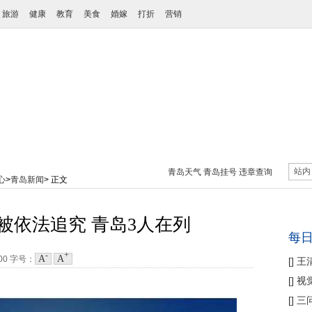
旅游
健康
教育
美食
婚嫁
打折
营销
站内
青岛天气
青岛挂号
违章查询
心
>
青岛新闻
> 正文
被依法追究 青岛3人在列
每
-
+
A
A
:00
字号：
[
]
王
性协
[
]
视
痛
[
]
三