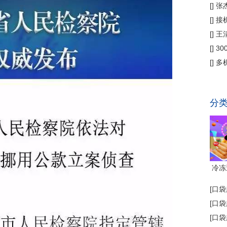
偿
[
]
张
公
[
]
接
为主
[
]
王
[
]
3
省钱
[
]
多
代"
分
冷冻
[
口袋
[
口袋
[
口袋