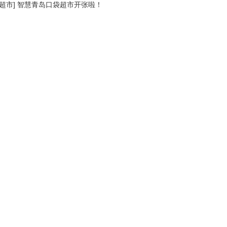
超市
]
智慧青岛口袋超市开张啦！