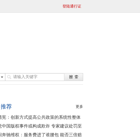
登陆通行证
日推荐
更多
清宪：创新方式提高公共政策的系统性整体
同性
觉中国版权事件或构成欺诈 专家建议处罚至
问奔驰维权：服务费进了谁腰包 能否三倍赔