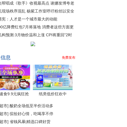
杰帮唱成《歌手》收视最高点 谢娜发博夸老
机现场秩序混乱 杨紫工作室呼吁粉丝以安全
清宪：人才是一个城市最大的动能
000亿降费红包7月将落地 消费者这些方面更
机构预测:3月物价温和上涨 CPI将重回"2时
类信息
免费发布
速食9.9元疯狂抢
纸类低价狂欢中
超市
]
酸奶全场低至半价活动多
超市
]
缤纷好心情，吃喝享不停
超市
]
省钱风暴|精选口碑好货