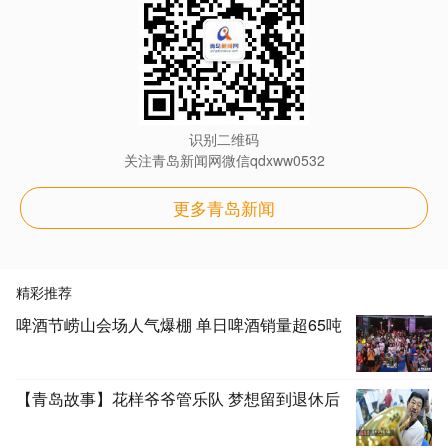
识别二维码
关注青岛新闻网微信qdxww0532
更多青岛新闻
精彩推荐
啤酒节崂山会场人气爆棚 单日啤酒销量超65吨
【青岛故事】花样爷爷管乐队 梦想留到退休后