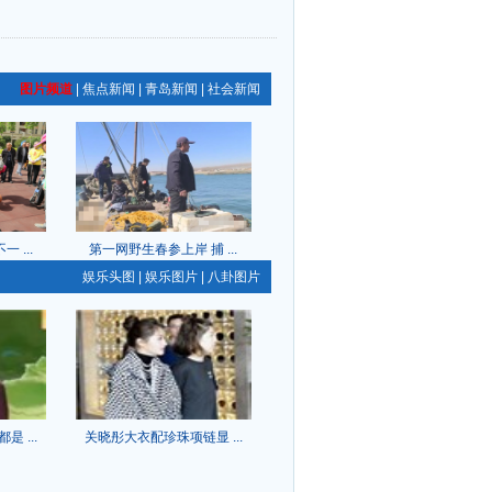
图片频道
|
焦点新闻
|
青岛新闻
|
社会新闻
 ...
第一网野生春参上岸 捕 ...
娱乐头图
|
娱乐图片
|
八卦图片
 ...
关晓彤大衣配珍珠项链显 ...