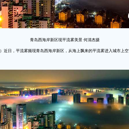
青岛西海岸新区现平流雾美景 何清杰摄
志伟）近日，平流雾频现青岛西海岸新区，从海上飘来的平流雾进入城市上