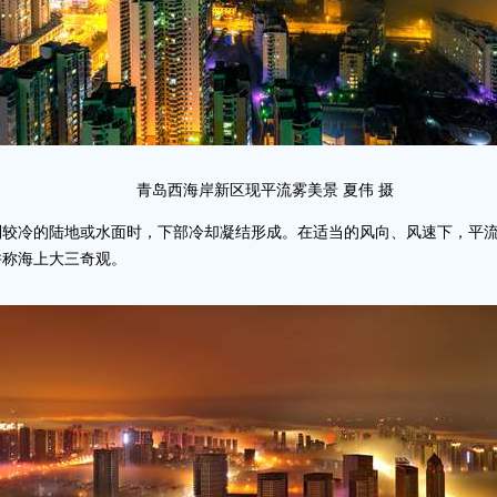
青岛西海岸新区现平流雾美景 夏伟 摄
较冷的陆地或水面时，下部冷却凝结形成。在适当的风向、风速下，平流
并称海上大三奇观。