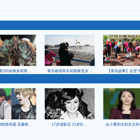
200余株多肉青 ...
青岛春雨草木初萌春意浓 ...
【青岛故事】走进"不一
晗陈伟霆 流量鲜 ...
17岁成影后 21岁红 ...
从小看到大的女主持都是