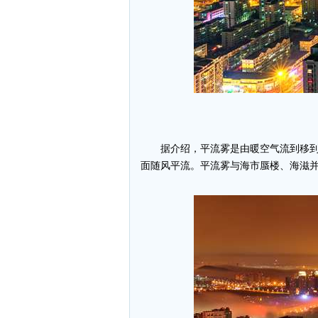
据介绍，平流雾是由暖空气流到移到
面随风平流。平流雾与海市蜃楼、海滋