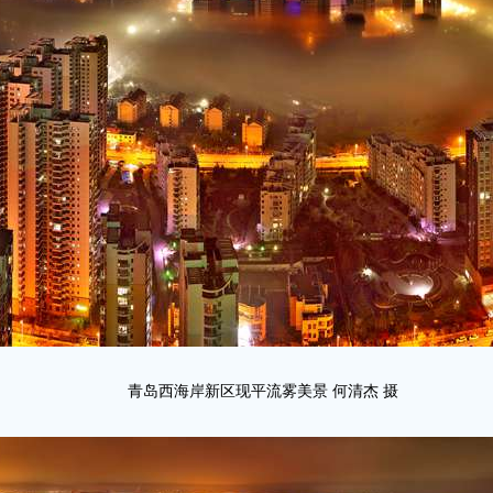
青岛西海岸新区现平流雾美景 何清杰 摄