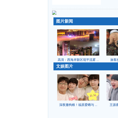
-
-
图片新闻
高清：西海岸新区现平流雾 ...
旅客携
-
文娱图片
深夜撒狗粮！福原爱晒与 ...
王源鹿