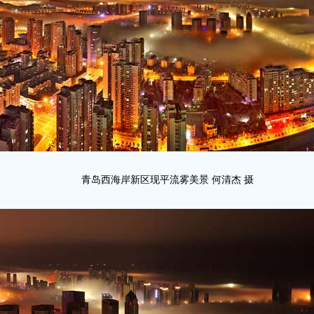
青岛西海岸新区现平流雾美景 何清杰 摄