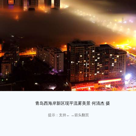
青岛西海岸新区现平流雾美景 何清杰 摄
提示：支持← →箭头翻页