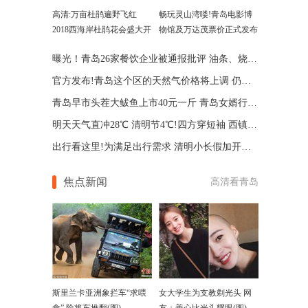
高清:万亩杜鹃遍野飞红
畅玩灵山湾喽!青岛电影博
2018西海岸杜鹃花会盛大开
物馆及万达茂票价正式发布
幕
曝光！青岛26家餐饮企业被通报批评 油条、烧烤上榜
官方发布!青岛这个区的天然气价格将上调 仍阶梯计价
青岛早市头茬大鲅鱼上市40元一斤 青岛女婿行动起来吧
明天天气直冲28℃ 清明节4℃!四方穿短袖 西镇穿秋裤
出行看这里!为满足出行需求 清明小长假加开这些列车
焦点新闻
高清看青岛
斯里兰卡亚洲象拦车“求喂
女大学生为支教剃光头 网