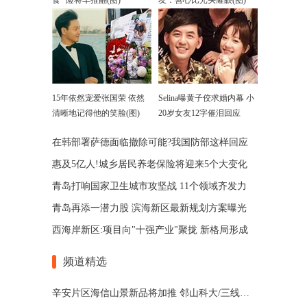
食” 险将车推翻(图)
友：善心比光头耀眼(图)
15年依然宠爱张国荣 依然
Selina曝黄子佼求婚内幕 小
清晰地记得他的笑脸(图)
20岁女友12字催泪回应
在韩部署萨德面临撤除可能?我国防部这样回应
惠及5亿人!城乡居民养老保险将迎来5个大变化
青岛打响国家卫生城市攻坚战 11个领域齐发力
青岛再添一潜力股 滨海新区最新规划方案曝光
西海岸新区:项目向"十强产业"聚拢 新格局形成
频道精选
辛安片区海信山景新品将加推 邻山科大/三线地铁