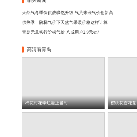
相关新闻
天然气冬季保供战骤然升级 气荒来袭气价创新高
供热季：阶梯气价下天然气采暖价格这样计算
青岛元旦实行阶梯气价 八成用户2.9元/m³
高清看青岛
棉花村花季烂漫正当时
樱桃花杏花竞