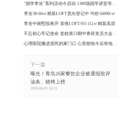
"国学李沧"系列活动今启动 1380场国学讲堂等你来听
李沧38-60㎡精装LOFT意向登记中 均价16000/㎡
李沧中南煕悦将开 首推LOFT/93-112㎡精装高层
不忘初心牢记使命 党校第53期中青班党员大会顺利举办
心理医院搬进居民的家门口 心里烦恼今后有地说！
下一篇
曝光！青岛26家餐饮企业被通报批评
油条、烧烤上榜
2018-04-01 16:11