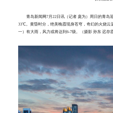
青岛新闻网7月22日讯（记者 庞为）周日的青
33℃。黄昏时分，绝美晚霞现身苍穹，奇幻的火烧云
一）有大雨，风力或将达到6-7级。（摄影 孙东 迟存霞