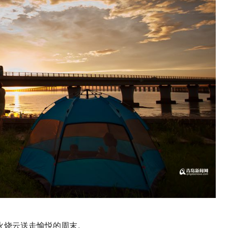
火烧云送走愉悦的周末。