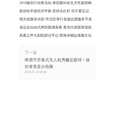
2018微笑行动青岛站:将招募80名先天性面部畸形儿童
新供给学派经济学家:坚持去杠杆 但不要忘记补齐短板
我为党旗添光彩!市北区举行首届志愿服务节表彰活动
省运会自由式摔跤圆满落幕 青岛代表团表现抢眼(图)
凤凰之声大剧院探访手记:西海岸崛起璀璨文化新地标
下一篇
啤酒节开幕式无人机秀赚足眼球！操
控者竟是台电脑
2018-07-23 08:48