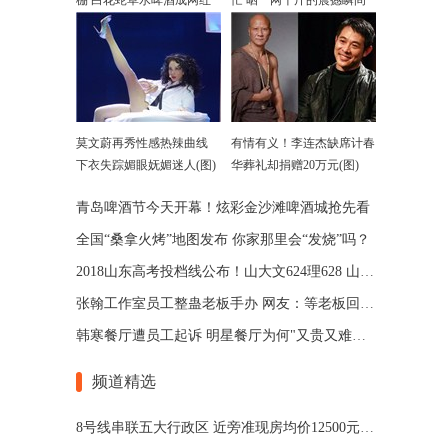
棚 白花蛇草水啤酒成网红
忙 晒一网千斤的震撼瞬间
莫文蔚再秀性感热辣曲线
有情有义！李连杰缺席计春
下衣失踪媚眼妩媚迷人(图)
华葬礼却捐赠20万元(图)
青岛啤酒节今天开幕！炫彩金沙滩啤酒城抢先看
全国“桑拿火烤”地图发布 你家那里会“发烧”吗？
2018山东高考投档线公布！山大文624理628 山师文589理570
张翰工作室员工整蛊老板手办 网友：等老板回来扣工资
韩寒餐厅遭员工起诉 明星餐厅为何"又贵又难吃"?
频道精选
8号线串联五大行政区 近旁准现房均价12500元/㎡