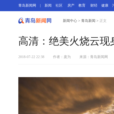
青岛新闻网
|
新闻
社区
房产
教育
财经
健康
新闻中心
>
青岛新闻
>
正文
高清：绝美火烧云现身
2018-07-22 22:38
作者：庞为
来源：
青岛新闻网