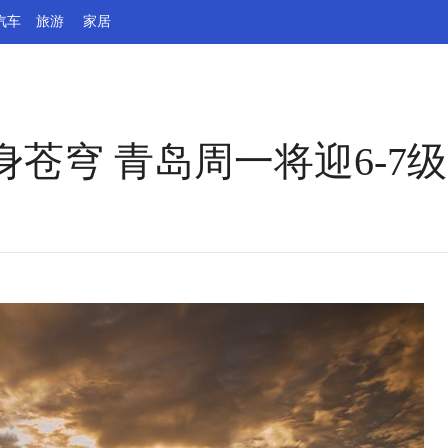
汽车
旅游
家居
苍穹 青岛周一将迎6-7