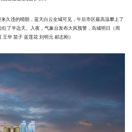
岛迎来久违的晴朗，蓝天白云全城可见，午后市区最高温攀上了
染红了半边天。入夜，气象台发布大风预警，岛城明日（周
 王华 苗子 蓝莲花 刘明元 郝志刚）