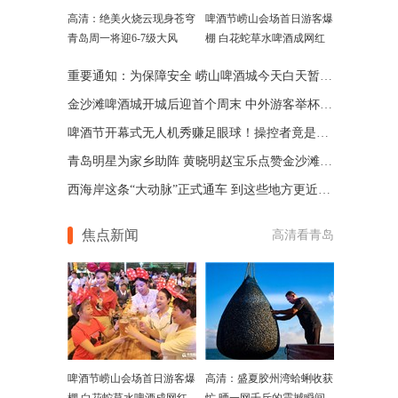
高清：绝美火烧云现身苍穹
啤酒节崂山会场首日游客爆
青岛周一将迎6-7级大风
棚 白花蛇草水啤酒成网红
重要通知：为保障安全 崂山啤酒城今天白天暂停开城
金沙滩啤酒城开城后迎首个周末 中外游客举杯畅饮(图)
啤酒节开幕式无人机秀赚足眼球！操控者竟是台电脑
青岛明星为家乡助阵 黄晓明赵宝乐点赞金沙滩啤酒城
西海岸这条“大动脉”正式通车 到这些地方更近便了
焦点新闻
高清看青岛
啤酒节崂山会场首日游客爆
高清：盛夏胶州湾蛤蜊收获