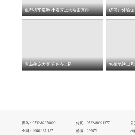
重型机车巡游 小嫚骑上大哈雷真帅
练习户外瑜伽
青岛萌宠大赛 狗狗齐上阵
实拍地铁13
青岛：0532-82870000
传真：0532-80921377
公安
全国：4006-187-187
邮编：266071
增