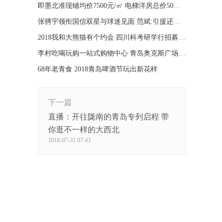
即墨北准现铺均价7500元/㎡ 电梯洋房总价50万起
张骋宇领衔国信双星与球迷见面 范斌:引援还需再等等
2018我和大熊猫有个约会 四川科考研学行招募开始
李村吃喝玩购一站式购物中心 青岛奥克斯广场开业
68年老青食 2018青岛啤酒节玩出新花样
下一篇
直播：开往陇南的青岛专列启程 带
你逛不一样的大西北
2018-07-31 07:43