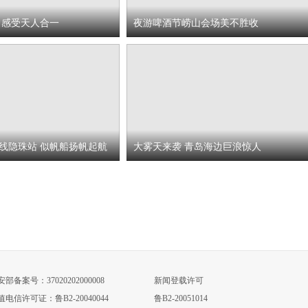
 感受天人合一
夜游啤酒节崂山会场美不胜收
号线隐珠站 似帆船扬帆起航
大雾天来袭 青岛海边巨浪惊人
部备案号：37020202000008
新闻登载许可
值电信许可证：鲁B2-20040044
鲁B2-20051014