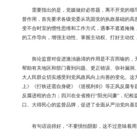
需要指出的是，党媒做好必答题，离不开党的领
督作用，首先要求各级党委从巩固党的执政基础的高
变不合时宜的惯性思维和工作方式，遇事不遮遮掩掩
的工作导向，增强主动性、掌握主动权、打好主动仗
舆论监督对促进激浊扬清的作用是不言而喻的，无
帮助有关地区和部门看到问题、更正错误、弥补漏洞
大人民群众切实感受到党风政风向上向善的变化。这
上》《打铁还需自身硬》《巡视利剑》等正风反腐专
反腐进程的合力；四川在全省推行“阳光问廉”，纪检监
口、大得民心的监督品牌，促进了全面从严治党向基
有句话说得好，“不要惧怕阴影，这不过意味着周