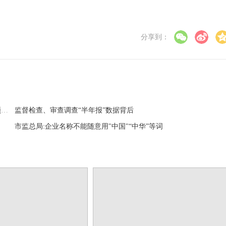
分享到：
积极打造公益监督线上平台，青岛市检察机关公益诉讼四大领域成绩显著
监督检查、审查调查“半年报”数据背后
市监总局:企业名称不能随意用"中国"“中华”等词