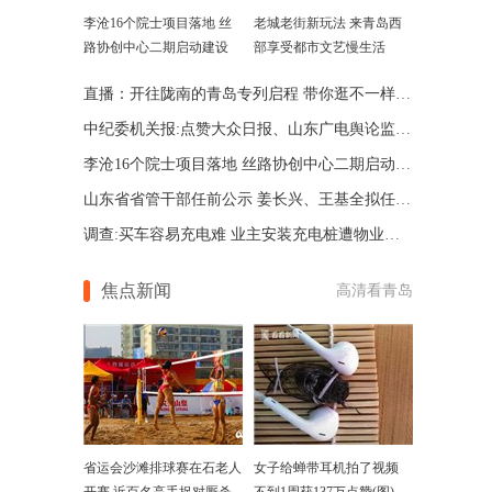
李沧16个院士项目落地 丝
老城老街新玩法 来青岛西
路协创中心二期启动建设
部享受都市文艺慢生活
直播：开往陇南的青岛专列启程 带你逛不一样的大西北
中纪委机关报:点赞大众日报、山东广电舆论监督大动作
李沧16个院士项目落地 丝路协创中心二期启动建设
山东省省管干部任前公示 姜长兴、王基全拟任新职务
调查:买车容易充电难 业主安装充电桩遭物业公司拒绝
焦点新闻
高清看青岛
省运会沙滩排球赛在石老人
女子给蝉带耳机拍了视频