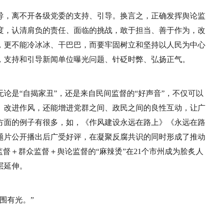
导，离不开各级党委的支持、引导。换言之，正确发挥舆论监
度，认清肩负的责任、面临的挑战，敢于担当、善于作为，改
，更不能冷冰冰、干巴巴，而要牢固树立和坚持以人民为中心
，支持和引导新闻单位曝光问题、针砭时弊、弘扬正气。
论是“自揭家丑”，还是来自民间监督的“好声音”，不仅可以
、改进作风，还能增进党群之间、政民之间的良性互动，让广
方面的例子有很多，如，《作风建设永远在路上》《永远在路
题片公开播出后广受好评，在凝聚反腐共识的同时形成了推动
督＋群众监督＋舆论监督的“麻辣烫”在21个市州成为脍炙人
层延伸。
围有光。”