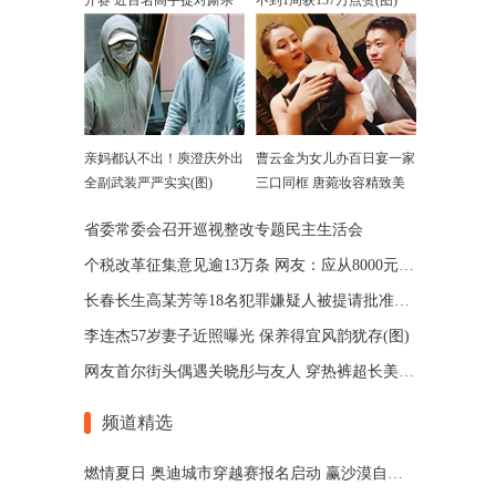
开赛 近百名高手捉对厮杀
不到1周获137万点赞(图)
亲妈都认不出！庾澄庆外出
曹云金为女儿办百日宴一家
全副武装严严实实(图)
三口同框 唐菀妆容精致美
艳
省委常委会召开巡视整改专题民主生活会
个税改革征集意见逾13万条 网友：应从8000元起征
长春长生高某芳等18名犯罪嫌疑人被提请批准逮捕
李连杰57岁妻子近照曝光 保养得宜风韵犹存(图)
网友首尔街头偶遇关晓彤与友人 穿热裤超长美腿抢镜
频道精选
燃情夏日 奥迪城市穿越赛报名启动 赢沙漠自驾游名额