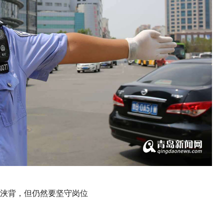
浃背，但仍然要坚守岗位