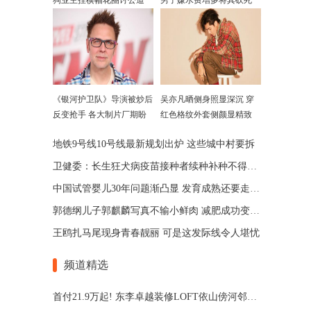
狗业主挂横幅花圈讨公道
男子嫌水费增多将其砍死
《银河护卫队》导演被炒后
吴亦凡晒侧身照显深沉 穿
反变抢手 各大制片厂期盼
红色格纹外套侧颜显精致
合作
地铁9号线10号线最新规划出炉 这些城中村要拆
卫健委：长生狂犬病疫苗接种者续种补种不得收费
中国试管婴儿30年问题渐凸显 发育成熟还要走多久？
郭德纲儿子郭麒麟写真不输小鲜肉 减肥成功变青葱少年
王鸥扎马尾现身青春靓丽 可是这发际线令人堪忧
频道精选
首付21.9万起! 东李卓越装修LOFT依山傍河邻地铁