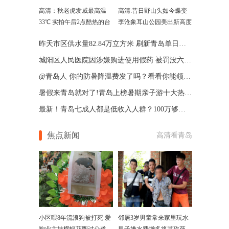
高清：秋老虎发威最高温
高清:昔日野山头如今蝶变
33℃ 实拍午后2点酷热的台
李沧象耳山公园美出新高度
东
昨天市区供水量82.84万立方米 刷新青岛单日供水纪录
城阳区人民医院因涉嫌购进使用假药 被罚没六百余
@青岛人 你的防暑降温费发了吗？看看你能领多少
暑假来青岛就对了!青岛上榜暑期亲子游十大热门地
最新！青岛七成人都是低收入人群？100万够用27年
焦点新闻
高清看青岛
小区喂8年流浪狗被打死 爱
邻居3岁男童常来家里玩水