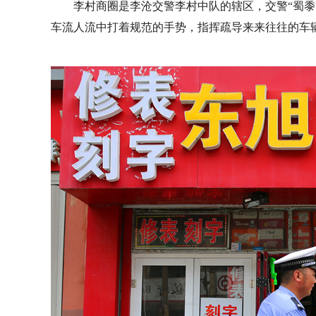
李村商圈是李沧交警李村中队的辖区，交警“蜀黍
车流人流中打着规范的手势，指挥疏导来来往往的车