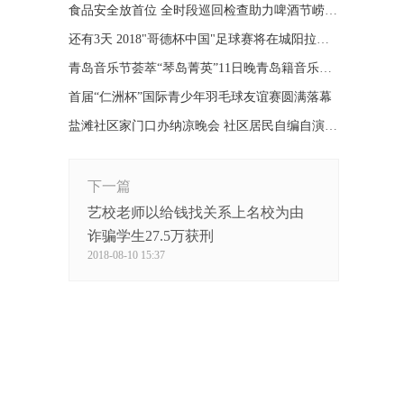
食品安全放首位 全时段巡回检查助力啤酒节崂山会场
还有3天 2018"哥德杯中国"足球赛将在城阳拉开帷幕
青岛音乐节荟萃“琴岛菁英”11日晚青岛籍音乐家等你来
首届“仁洲杯”国际青少年羽毛球友谊赛圆满落幕
盐滩社区家门口办纳凉晚会 社区居民自编自演欢乐多
下一篇
艺校老师以给钱找关系上名校为由
诈骗学生27.5万获刑
2018-08-10 15:37