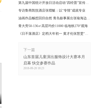
第九届中国统计开放日活动启动“四经普”宣传进一线
专访鲁商凯悦酒店张熠艇：以“专情”成就专业
油画作品畅想回归自然 青岛叙事展出张瑜海边系列作品
青大旁50-136㎡高层均价11000 临地铁270°观海
《日不落酒店》定档大年初一 黄才伦张慧雯“笑不打烊”
下一篇
山东首届儿童演出服饰设计大赛本月
启幕 快交参赛作品
2018-09-20 18:23