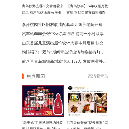
青岛秋游去哪？文青都爱来
【青岛故事】14年收藏万枚
这里 看芦苇荡漾海鸟飞翔
古钱币 他自建古钱博物馆
李沧桃园社区旧村改造配套幼儿园养老院开建 2年后交付
汽车站6000余张中秋订票待取 提前一小时取票才稳妥
山东首届儿童演出服饰设计大赛本月启幕 快交参赛作品
饱眼福了! “双节”期间青岛浮山湾每晚都有灯光秀表演
前八月青岛城镇新增就业56.1万人 发放创业补贴1.59亿元
焦点新闻
高清看青岛
“老干妈”卫衣风靡纽约时装
41万天价账单“疑云重重” 网