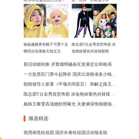
周 跨界还是给自己挖坑？
友：吃掉一所希望小学
杨超越戴黄色帽子可爱十足
陈志朋T台走秀造型奇葩 浓
晒照自侃撞脸天线宝宝
妆艳抹紫色丝袜辣眼睛
新旧动能转换 济青烟明确各区发展定位和格局
一大批景区门票今起降价 国庆出游能省多少钱(图)
朝韩领导人签署《平壤共同宣言》 和解之路又迈出一步
陈志朋T台走秀造型奇葩 浓妆艳抹紫色丝袜辣眼睛
杨烁王黎雯高清婚纱照曝光 夫妻俩深情相拥场景梦幻
频道精选
我用画笔绘祖国 国庆长卷绘祖国活动报名啦