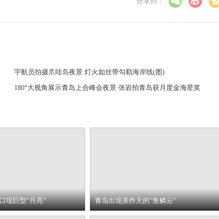
分享到：
宇航员拍摄爪哇岛夜景 灯火如丝带勾勒海岸线(图)
180°大视角展示青岛上合峰会夜景 张岩拍青岛获月度金海星奖
口现巨型“月亮”
青岛出现美炸天的“鱼鳞云”