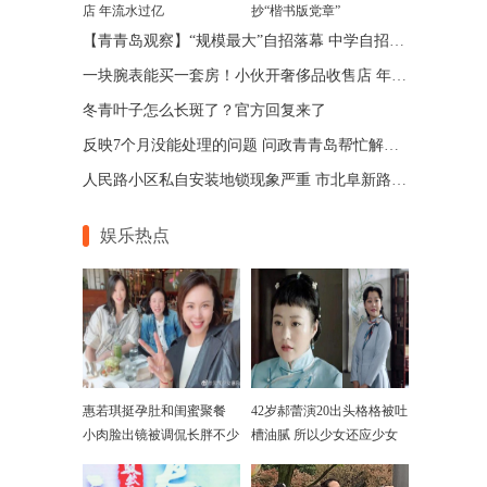
店 年流水过亿
抄“楷书版党章”
【青青岛观察】“规模最大”自招落幕 中学自招为何火爆
一块腕表能买一套房！小伙开奢侈品收售店 年流水过亿
冬青叶子怎么长斑了？官方回复来了
反映7个月没能处理的问题 问政青青岛帮忙解决了
人民路小区私自安装地锁现象严重 市北阜新路街道已派人清理
娱乐热点
惠若琪挺孕肚和闺蜜聚餐
42岁郝蕾演20出头格格被吐
小肉脸出镜被调侃长胖不少
槽油腻 所以少女还应少女
演？