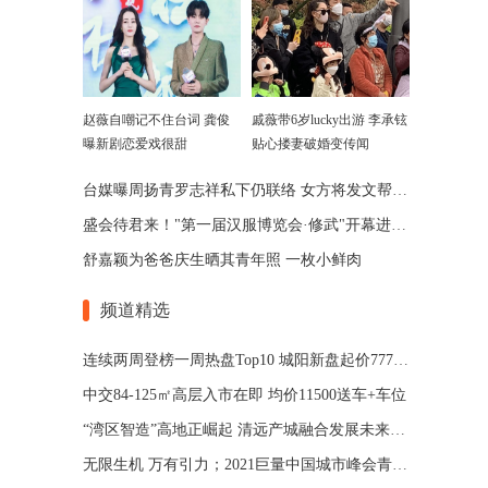
赵薇自嘲记不住台词 龚俊
戚薇带6岁lucky出游 李承铉
曝新剧恋爱戏很甜
贴心搂妻破婚变传闻
台媒曝周扬青罗志祥私下仍联络 女方将发文帮洗白
盛会待君来！"第一届汉服博览会·修武"开幕进入倒计时
舒嘉颖为爸爸庆生晒其青年照 一枚小鲜肉
频道精选
连续两周登榜一周热盘Top10 城阳新盘起价7777/㎡
中交84-125㎡高层入市在即 均价11500送车+车位
“湾区智造”高地正崛起 清远产城融合发展未来可期
无限生机 万有引力；2021巨量中国城市峰会青岛站，带你发现更多可能