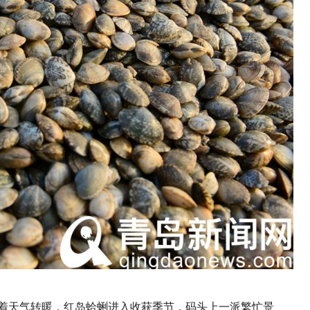
）随着天气转暖，红岛蛤蜊进入收获季节，码头上一派繁忙景