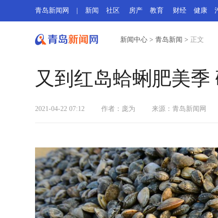
青岛新闻网
|
新闻
社区
房产
教育
财经
健康
新闻中心
>
青岛新闻
>
正文
又到红岛蛤蜊肥美季
2021-04-22 07:12
作者：庞为
来源：青岛新闻网