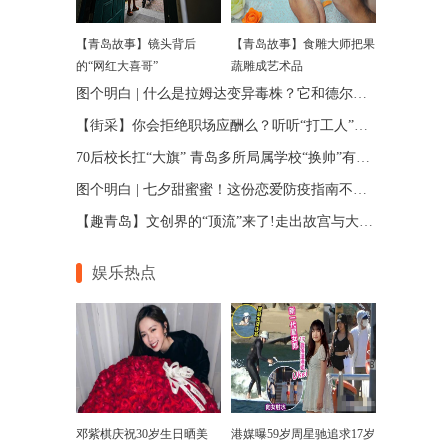
【青岛故事】镜头背后
【青岛故事】食雕大师把果
的“网红大喜哥”
蔬雕成艺术品
图个明白 | 什么是拉姆达变异毒株？它和德尔塔啥关系？
【街采】你会拒绝职场应酬么？听听“打工人”怎么说
70后校长扛“大旗” 青岛多所局属学校“换帅”有何深意
图个明白 | 七夕甜蜜蜜！这份恋爱防疫指南不能少
【趣青岛】文创界的“顶流”来了!走出故宫与大海相拥
娱乐热点
邓紫棋庆祝30岁生日晒美
港媒曝59岁周星驰追求17岁