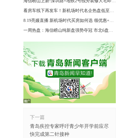
海信崂山上新!深圳路+地铁2号线旁装修大宅即将入市
看房车线下再发车！新机场时代名企热盘低至8000/㎡
8.19亮嫚直播:新机场时代买房如何选 领优惠+好礼!
一周热盘：海信崂山纯新盘强势夺冠 市北6盘霸榜
下一篇
青岛疾控专家呼吁青少年开学前应尽
快完成第二针接种