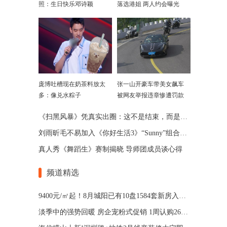
照：生日快乐邓诗颖
落选港姐 两人约会曝光
庞博吐槽现在奶茶料放太
张一山开豪车带美女飙车
多：像兑水粽子
被网友举报违章惨遭罚款
《扫黑风暴》凭真实出圈：这不是结束，而是开始
刘雨昕毛不易加入《你好生活3》“Sunny”组合插秧之旅
真人秀《舞蹈生》赛制揭晓 导师团成员谈心得
频道精选
9400元/㎡起！8月城阳已有10盘1584套新房入市！
淡季中的强势回暖 房企宠粉式促销 1周认购264套！