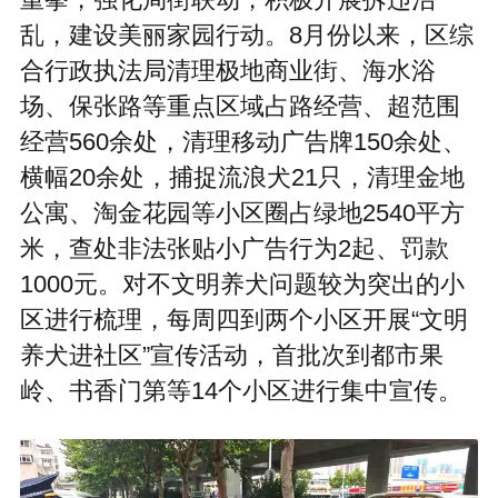
重拳，强化局街联动，积极开展拆违治
乱，建设美丽家园行动。8月份以来，区综
合行政执法局清理极地商业街、海水浴
场、保张路等重点区域占路经营、超范围
经营560余处，清理移动广告牌150余处、
横幅20余处，捕捉流浪犬21只，清理金地
公寓、淘金花园等小区圈占绿地2540平方
米，查处非法张贴小广告行为2起、罚款
1000元。对不文明养犬问题较为突出的小
区进行梳理，每周四到两个小区开展“文明
养犬进社区”宣传活动，首批次到都市果
岭、书香门第等14个小区进行集中宣传。