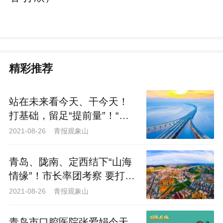
精彩推荐
站在未来看今天、干今天！
打基础，留足“提前量”！“强
筋健骨”的青岛越来越有范！
2021-08-26 青报观象山
青岛、陇南、定西结下“山海
情缘”！市长率团考察 要打造
东西部协作样板！
2021-08-26 青报观象山
青岛市口腔医院张爱娟今天