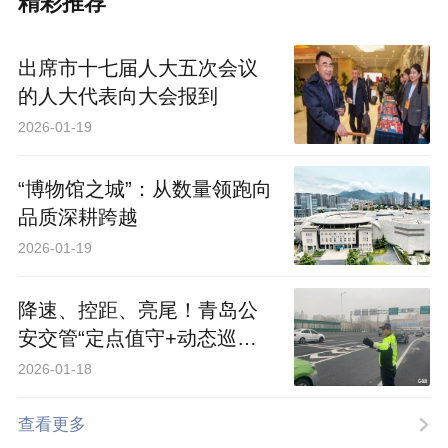
精彩推荐
出席市十七届人大五次会议
的人大代表向大会报到
2026-01-19
“博物馆之城”：从数量领跑向
品质深耕跨越
2026-01-19
降速、控距、亮尾！青岛公
安交管“定点值守+动态巡逻
+应急备勤”保障交通秩序
2026-01-18
查看更多