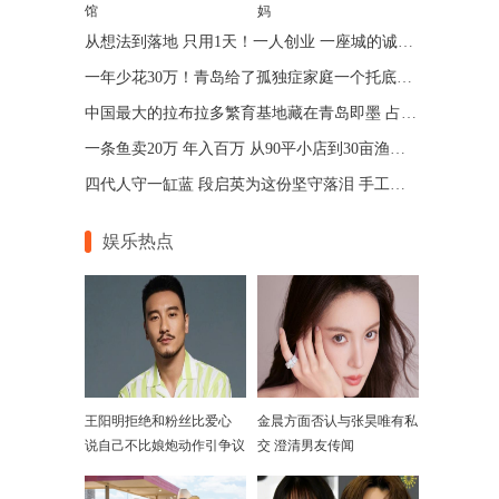
馆
妈
从想法到落地 只用1天！一人创业 一座城的诚意 青岛让“一人公司”跑出加速度
一年少花30万！青岛给了孤独症家庭一个托底的答案
中国最大的拉布拉多繁育基地藏在青岛即墨 占地75亩年入七位数
一条鱼卖20万 年入百万 从90平小店到30亩渔场 青岛“锦鲤大王”带动乡邻增收
四代人守一缸蓝 段启英为这份坚守落泪 手工的温度机器给不了
娱乐热点
王阳明拒绝和粉丝比爱心
金晨方面否认与张昊唯有私
说自己不比娘炮动作引争议
交 澄清男友传闻