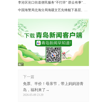
李沧区沧口街道便民服务“不打烊” 群众有事“随时办”
中国海警局北海分局海疆文艺先锋舰下基层、进码头、上海岛巡演
下一篇
免票、半价！母亲节，带上妈妈游青
岛，福利来了→
2026-05-09 23:29