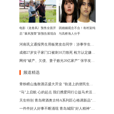
电影《龙卷风》预售全面开
因婚姻观念不合！有村架纯
启 “暴风预警”新预告展现自
与高桥海人分手
然威力
河南巩义通报男生用板凳攻击同学：涉事学生已被劝退
成都27岁女子家门口被刺10刀致死 检方认定嫌犯患精神分裂
网传“破产、欠债、妻子败光20亿家产” 张学友回应了
频道精选
青铁崂山逸衡酒店盛大开业 “轨道上的便民生活圈”渐行渐近
“马”上启航 心的起点 我们携爱同行公益马术活动 在青岛博洋马术俱乐部举办
天生特别 青岛啤酒奥古特A系列匠心格调新品“特别”登场
一件件好人好事不断涌现 青岛城阳"好人精神"擦亮城市文明底色