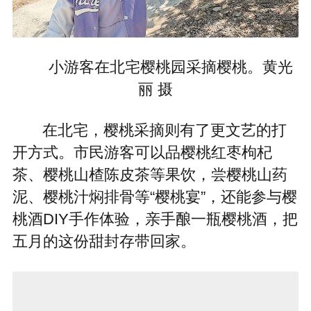
小游客在北宅樱桃园采摘樱桃。黄光
丽 摄
在北宅，樱桃采摘则有了更文艺的打
开方式。市民游客可以品樱桃红枣枸杞
茶、樱桃山楂陈皮茶等果饮，尝樱桃山药
泥、樱桃汁焖排骨等“樱桃宴”，还能参与樱
桃酒DIY手作体验，亲手酿一瓶樱桃酒，把
五月的这份甜封存带回家。