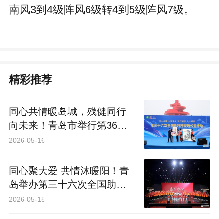
南风3到4级阵风6级转4到5级阵风7级。
精彩推荐
同心共情暖岛城，残健同行
向未来！青岛市举行第36次
全国助残日现场公益活动
2026-05-16
同心聚大爱 共情沐暖阳！青
岛举办第三十六次全国助残
日主题活动
2026-05-15