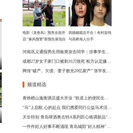
电影《龙卷风》预售全面开
因婚姻观念不合！有村架纯
启 “暴风预警”新预告展现自
与高桥海人分手
然威力
河南巩义通报男生用板凳攻击同学：涉事学生已被劝退
成都27岁女子家门口被刺10刀致死 检方认定嫌犯患精神分裂
网传“破产、欠债、妻子败光20亿家产” 张学友回应了
频道精选
青铁崂山逸衡酒店盛大开业 “轨道上的便民生活圈”渐行渐近
“马”上启航 心的起点 我们携爱同行公益马术活动 在青岛博洋马术俱乐部举办
天生特别 青岛啤酒奥古特A系列匠心格调新品“特别”登场
一件件好人好事不断涌现 青岛城阳"好人精神"擦亮城市文明底色