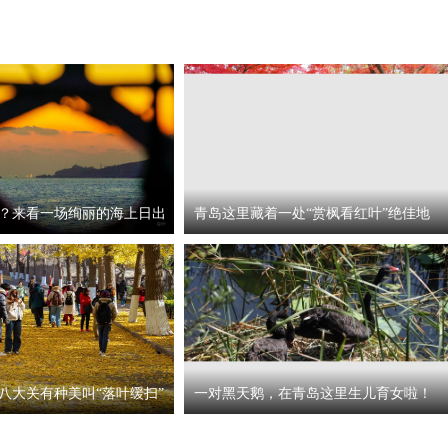
？来看一场绚丽的海上日出
青岛这里藏着一处“赏枫看红叶”绝佳地
八大关有种美叫“落叶缓扫”
一对黑天鹅，在青岛这里生儿育女啦！