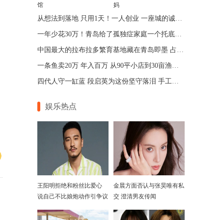
馆
妈
从想法到落地 只用1天！一人创业 一座城的诚意 青岛让“一人公司”跑出加速度
一年少花30万！青岛给了孤独症家庭一个托底的答案
中国最大的拉布拉多繁育基地藏在青岛即墨 占地75亩年入七位数
一条鱼卖20万 年入百万 从90平小店到30亩渔场 青岛“锦鲤大王”带动乡邻增收
四代人守一缸蓝 段启英为这份坚守落泪 手工的温度机器给不了
娱乐热点
王阳明拒绝和粉丝比爱心
金晨方面否认与张昊唯有私
说自己不比娘炮动作引争议
交 澄清男友传闻