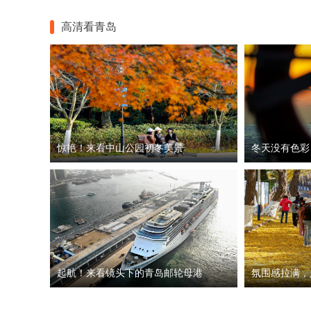
高清看青岛
惊艳！来看中山公园初冬美景
冬天没有色彩
起航！来看镜头下的青岛邮轮母港
氛围感拉满，