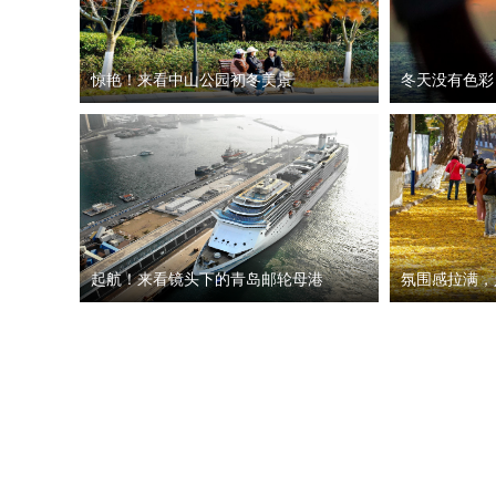
惊艳！来看中山公园初冬美景
冬天没有色彩
起航！来看镜头下的青岛邮轮母港
氛围感拉满，