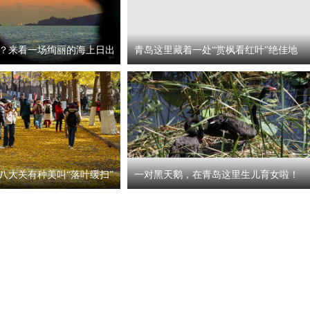
？来看一场绚丽的海上日出
青岛这里藏着一处“赏枫看红叶”绝佳地
八大关有种美叫“落叶缓扫”
一对黑天鹅，在青岛这里生儿育女啦！