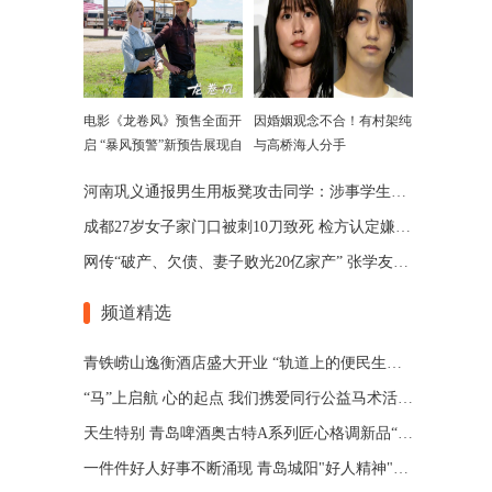
电影《龙卷风》预售全面开
因婚姻观念不合！有村架纯
启 “暴风预警”新预告展现自
与高桥海人分手
然威力
河南巩义通报男生用板凳攻击同学：涉事学生已被劝退
成都27岁女子家门口被刺10刀致死 检方认定嫌犯患精神分裂
网传“破产、欠债、妻子败光20亿家产” 张学友回应了
频道精选
青铁崂山逸衡酒店盛大开业 “轨道上的便民生活圈”渐行渐近
“马”上启航 心的起点 我们携爱同行公益马术活动 在青岛博洋马术俱乐部举办
天生特别 青岛啤酒奥古特A系列匠心格调新品“特别”登场
一件件好人好事不断涌现 青岛城阳"好人精神"擦亮城市文明底色