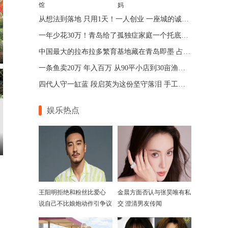
馆
妈
从想法到落地 只用1天！一人创业 一座城的诚意 青岛让“一人公司”跑出加速度
一年少花30万！青岛给了孤独症家庭一个托底的答案
中国最大的拉布拉多繁育基地藏在青岛即墨 占地75亩年入七位数
一条鱼卖20万 年入百万 从90平小店到30亩渔场 青岛“锦鲤大王”带动乡邻增收
四代人守一缸蓝 段启英为这份坚守落泪 手工的温度机器给不了
娱乐热点
王阳明拒绝和粉丝比爱心
金晨方面否认与张昊唯有私
说自己不比娘炮动作引争议
交 澄清男友传闻