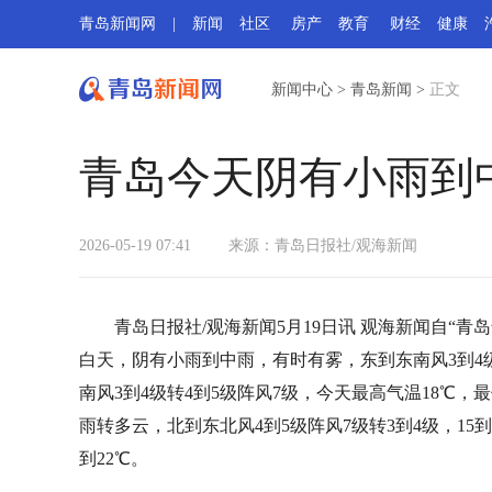
青岛新闻网
|
新闻
社区
房产
教育
财经
健康
新闻中心
>
青岛新闻
>
正文
青岛今天阴有小雨到中
2026-05-19 07:41
来源：青岛日报社/观海新闻
青岛日报社/观海新闻5月19日讯 观海新闻自“青
白天，阴有小雨到中雨，有时有雾，东到东南风3到4
南风3到4级转4到5级阵风7级，今天最高气温18℃，最
雨转多云，北到东北风4到5级阵风7级转3到4级，15到
到22℃。