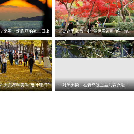
？来看一场绚丽的海上日出
青岛这里藏着一处“赏枫看红叶”绝佳地
八大关有种美叫“落叶缓扫”
一对黑天鹅，在青岛这里生儿育女啦！