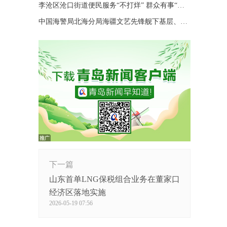
李沧区沧口街道便民服务“不打烊” 群众有事“随时办”
中国海警局北海分局海疆文艺先锋舰下基层、进码头、上海岛巡演
下一篇
山东首单LNG保税组合业务在董家口
经济区落地实施
2026-05-19 07:56