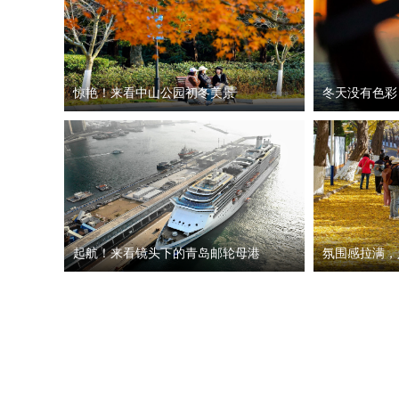
惊艳！来看中山公园初冬美景
冬天没有色彩
起航！来看镜头下的青岛邮轮母港
氛围感拉满，