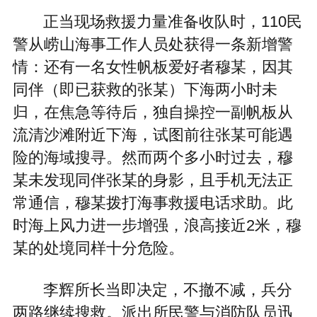
正当现场救援力量准备收队时，110民
警从崂山海事工作人员处获得一条新增警
情：还有一名女性帆板爱好者穆某，因其
同伴（即已获救的张某）下海两小时未
归，在焦急等待后，独自操控一副帆板从
流清沙滩附近下海，试图前往张某可能遇
险的海域搜寻。然而两个多小时过去，穆
某未发现同伴张某的身影，且手机无法正
常通信，穆某拨打海事救援电话求助。此
时海上风力进一步增强，浪高接近2米，穆
某的处境同样十分危险。
李辉所长当即决定，不撤不减，兵分
两路继续搜救。派出所民警与消防队员迅