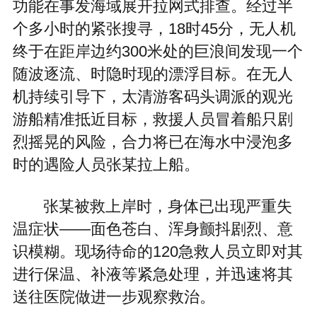
功能在事发海域展开拉网式排查。经过半
个多小时的紧张搜寻，18时45分，无人机
终于在距岸边约300米处的巨浪间发现一个
随波逐流、时隐时现的漂浮目标。在无人
机持续引导下，太清游客码头调派的观光
游船精准抵近目标，救援人员冒着船只剧
烈摇晃的风险，合力将已在海水中浸泡多
时的遇险人员张某拉上船。
张某被救上岸时，身体已出现严重失
温症状——面色苍白、浑身颤抖剧烈、意
识模糊。现场待命的120急救人员立即对其
进行保温、补液等紧急处理，并迅速将其
送往医院做进一步观察救治。