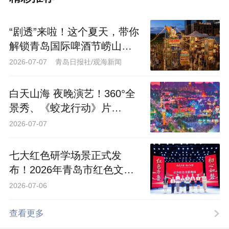
“剧透”来啦！这个夏天，带你
解锁青岛国际啤酒节崂山会
场的N种玩法
2026-07-07 青岛日报社/观海新闻
白天山海 夜晚演艺！360°全
景秀、《蛟龙行动》片
场……80多项体验青岛西海
2026-07-07
岸邀你沉浸一“夏”
七大红色研学场景正式发
布！2026年青岛市红色文化
主题月盛大启动
2026-07-06
查看更多