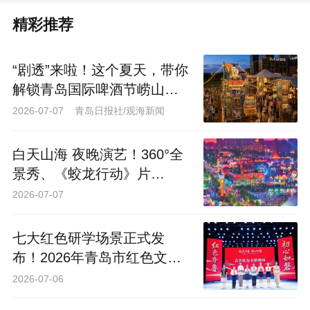
精彩推荐
“剧透”来啦！这个夏天，带你
解锁青岛国际啤酒节崂山会
场的N种玩法
2026-07-07 青岛日报社/观海新闻
白天山海 夜晚演艺！360°全
景秀、《蛟龙行动》片
场……80多项体验青岛西海
2026-07-07
岸邀你沉浸一“夏”
七大红色研学场景正式发
布！2026年青岛市红色文化
主题月盛大启动
2026-07-06