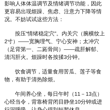
影响人体体温调节及情绪调节功能，因此
更容易出现烦躁、焦虑、注意力下降等情
况。不妨试试这些方法：
按压“情绪稳定穴”。内关穴（腕横纹上
2寸）——宽胸理气、宁心安神；太冲穴
（足背第一、二跖骨间）——疏肝解郁、
清泻肝火。烦躁时各按揉3分钟。
饮食调节，适量食用苦瓜、莲子等食
物，有助于清热除烦。
午间养心坐，每日午时（11－13点）
心经当令，背靠椅背闭目静坐10分钟或进
行深呼吸，让身心得到短暂休息。