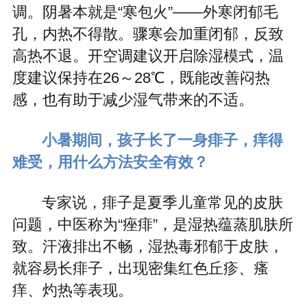
调。阴暑本就是“寒包火”——外寒闭郁毛
孔，内热不得散。骤寒会加重闭郁，反致
高热不退。开空调建议开启除湿模式，温
度建议保持在26～28℃，既能改善闷热
感，也有助于减少湿气带来的不适。
小暑期间，孩子长了一身痱子，痒得
难受，用什么方法安全有效？
专家说，痱子是夏季儿童常见的皮肤
问题，中医称为“痤痱”，是湿热蕴蒸肌肤所
致。汗液排出不畅，湿热毒邪郁于皮肤，
就容易长痱子，出现密集红色丘疹、瘙
痒、灼热等表现。