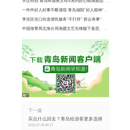
天生特别 青岛啤酒奥古特A系列匠心格调新品“特别”登场
一件件好人好事不断涌现 青岛城阳"好人精神"擦亮城市文明底色
李沧区沧口街道便民服务“不打烊” 群众有事“随时办”
中国海警局北海分局海疆文艺先锋舰下基层、进码头、上海岛巡演
下一篇
买点什么回去？青岛给游客更多选择
2026-07-08 08:27