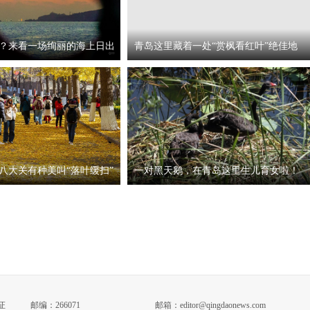
？来看一场绚丽的海上日出
青岛这里藏着一处“赏枫看红叶”绝佳地
八大关有种美叫“落叶缓扫”
一对黑天鹅，在青岛这里生儿育女啦！
证
邮编：266071
邮箱：editor@qingdaonews.com