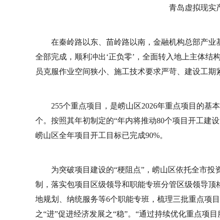
青岛虚拟现实
在秦岭路以东、苗岭路以南，金融机构总部产业基
全部完成，顺利冲出‘正负零’，全面转入地上主体结
员克服作业空间狭小、施工技术要求严苛、建设工期
255个重点项目，是崂山区2026年重点项目的基
个。按照其年初制定的“年内将推动80个项目开工建
崂山区全年项目开工目标已完成90%。
为突破项目建设的“梗阻点”，崂山区依托全市投
制，落实包项目区级领导和职能专班分管区级领导顶格
地规划、纳统服务等6个职能专班，梳理三批重点项
之“进”促进经济发展之“稳”。“通过持续优化重点项