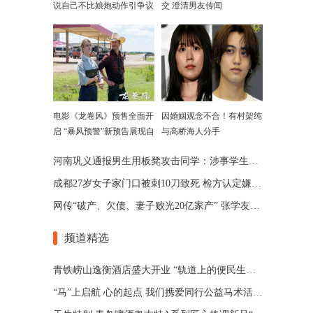
说自己不比娘炮动作引争议
交 澄清男友传闻
电影《龙卷风》预售全面开
因婚姻观念不合！有村架纯
启 “暴风预警”新预告展现自
与高桥海人分手
然威力
河南巩义通报男生用板凳攻击同学：涉事学生已被劝退
成都27岁女子家门口被刺10刀致死 检方认定嫌犯患精神分裂
网传“破产、欠债、妻子败光20亿家产” 张学友回应了
频道精选
青铁崂山逸衡酒店盛大开业 “轨道上的便民生活圈”渐行渐近
“马”上启航 心的起点 我们携爱同行公益马术活动 在青岛博洋马术俱乐部举办