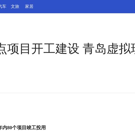
汽车
文旅
家居
重点项目开工建设 青岛虚
内80个项目竣工投用