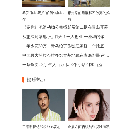
85岁“咖啡奶奶”的解忧咖啡
想走路的醒醒和不放弃的妈
馆
妈
《宠你》流浪动物公益摄影展第二期在青岛开幕
从想法到落地 只用1天！一人创业 一座城的诚意 青岛让“一人公司”跑出加速度
一年少花30万！青岛给了孤独症家庭一个托底的答案
中国最大的拉布拉多繁育基地藏在青岛即墨 占地75亩年入七位数
一条鱼卖20万 年入百万 从90平小店到30亩渔场 青岛“锦鲤大王”带动乡邻增收
娱乐热点
王阳明拒绝和粉丝比爱心
金晨方面否认与张昊唯有私