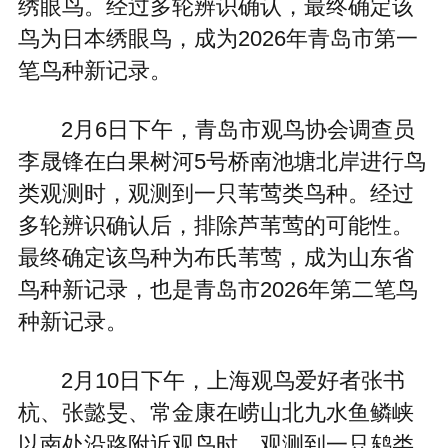
绣眼鸟。经过多轮辨识确认，最终确定该
鸟为日本绣眼鸟，成为2026年青岛市第一
笔鸟种新记录。
2月6日下午，青岛市观鸟协会调查员
李晟锋在白果树河5号桥南池塘北岸进行鸟
类观测时，观测到一只苇莺类鸟种。经过
多轮辨识确认后，排除芦苇莺的可能性。
最终确定该鸟种为布氏苇莺，成为山东省
鸟种新记录，也是青岛市2026年第二笔鸟
种新记录。
2月10日下午，上海观鸟爱好者张书
杭、张懿旻、常金康在崂山北九水鱼鳞峡
以南处沿路附近观鸟时，观测到一只鸫类