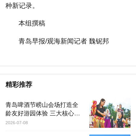
种新记录。
本组撰稿
青岛早报/观海新闻记者 魏铌邦
精彩推荐
青岛啤酒节崂山会场打造全
龄友好游园体验 三大核心乐
园喊你来“嗨啤”
2026-07-08