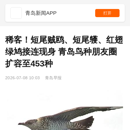
青岛新闻APP
打开
稀客！短尾贼鸥、短尾鹱、红翅
绿鸠接连现身 青岛鸟种朋友圈
扩容至453种
2026-07-08 10:03 青岛早报