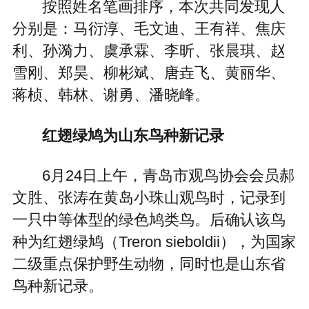
按照姓名笔画排序，本次共同发现人
分别是：马衍淳、毛文迪、王有祥、焦庆
利、孙漪力、虞承霖、李昕、张晨琪、赵
雪刚、郑昊、柳彬斌、唐垚飞、黄丽华、
蒋桢、韩林、谢勇、潘晓峰。
红翅绿鸠为山东鸟种新记录
6月24日上午，青岛市观鸟协会会员郝
文胜、张涛在黄岛小珠山观鸟时，记录到
一只中等体型的绿色鸠类鸟。后确认该鸟
种为红翅绿鸠（Treron sieboldii），为国家
二级重点保护野生动物，同时也是山东省
鸟种新记录。