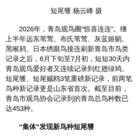
短尾鹱 杨云峰 摄
2026年，青岛观鸟圈“惊喜连连”。继
上半年远东苇莺、布氏苇莺、灰蓝姬鹟、
黑喉鸫、日本绣眼鸟接连刷新青岛市鸟类
记录之后，6月下旬至7月初，短短30天内
青岛观鸟爱好者又连续记录到红翅绿鸠、
短尾鹱、短尾贼鸥3笔重磅新记录，前两笔
鸟种新记录更是山东省首次。截至目前，
青岛市观鸟协会记录到的青岛总鸟种数已
达453种。
“集体”发现新鸟种短尾鹱