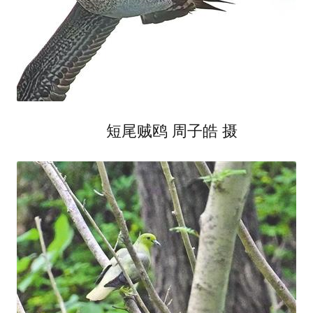
短尾贼鸥 周子皓 摄