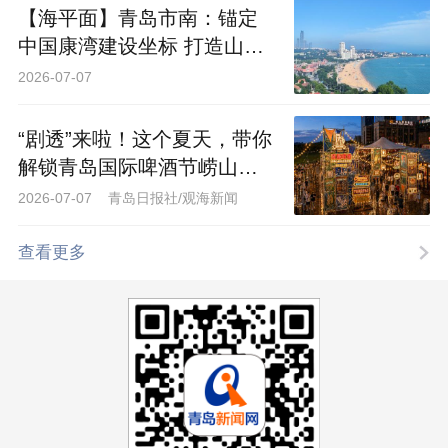
【海平面】青岛市南：锚定
中国康湾建设坐标 打造山海
共生的康养样板
2026-07-07
“剧透”来啦！这个夏天，带你
解锁青岛国际啤酒节崂山会
场的N种玩法
2026-07-07 青岛日报社/观海新闻
查看更多