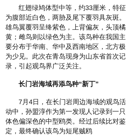
红翅绿鸠体型中等，约33厘米，特征
为腹部近白色，两胁及尾下覆羽具灰斑。
雄鸟翼覆羽呈绛紫色，上背偏灰，头顶橘
黄；雌鸟则以绿色为主。该鸟种在我国主
要分布于华南、华中及西南地区，北方极
为少见。此次在青岛现身为山东省首次记
录，引起观鸟界广泛关注。
长门岩海域再添鸟种“新丁”
7月4日，在长门岩周边海域的观鸟活
动中，孙盟淳作为第一发现人记录到一只
体色偏深色的中型鸥类。经过后续比对鉴
定，最终确认该鸟为短尾贼鸥