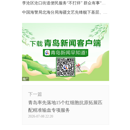
李沧区沧口街道便民服务“不打烊” 群众有事“随时办”
中国海警局北海分局海疆文艺先锋舰下基层、进码头、上海岛巡演
下一篇
青岛率先落地15个红细胞抗原拓展匹
配精准输血专项服务
2026-07-08 22:20