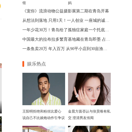
馆
妈
《宠你》流浪动物公益摄影展第二期在青岛开幕
从想法到落地 只用1天！一人创业 一座城的诚意 青岛让“一人公司”跑出加速度
一年少花30万！青岛给了孤独症家庭一个托底的答案
中国最大的拉布拉多繁育基地藏在青岛即墨 占地75亩年入七位数
一条鱼卖20万 年入百万 从90平小店到30亩渔场 青岛“锦鲤大王”带动乡邻增收
娱乐热点
王阳明拒绝和粉丝比爱心
金晨方面否认与张昊唯有私
说自己不比娘炮动作引争议
交 澄清男友传闻