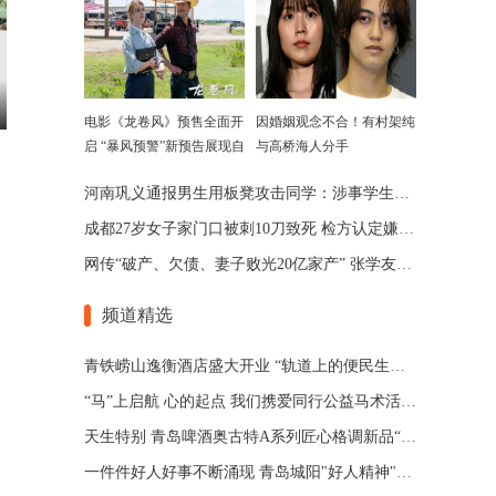
电影《龙卷风》预售全面开
因婚姻观念不合！有村架纯
启 “暴风预警”新预告展现自
与高桥海人分手
然威力
河南巩义通报男生用板凳攻击同学：涉事学生已被劝退
成都27岁女子家门口被刺10刀致死 检方认定嫌犯患精神分裂
网传“破产、欠债、妻子败光20亿家产” 张学友回应了
频道精选
青铁崂山逸衡酒店盛大开业 “轨道上的便民生活圈”渐行渐近
“马”上启航 心的起点 我们携爱同行公益马术活动 在青岛博洋马术俱乐部举办
天生特别 青岛啤酒奥古特A系列匠心格调新品“特别”登场
一件件好人好事不断涌现 青岛城阳"好人精神"擦亮城市文明底色