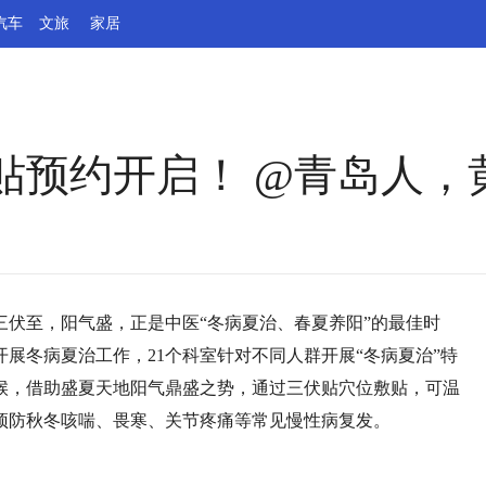
汽车
文旅
家居
伏贴预约开启！ @青岛人
伏，三伏至，阳气盛，正是中医“冬病夏治、春夏养阳”的最佳时
展冬病夏治工作，21个科室针对不同人群开展“冬病夏治”特
候，借助盛夏天地阳气鼎盛之势，通过三伏贴穴位敷贴，可温
预防秋冬咳喘、畏寒、关节疼痛等常见慢性病复发。