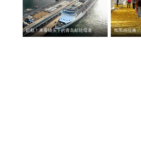
起航！来看镜头下的青岛邮轮母港
氛围感拉满，