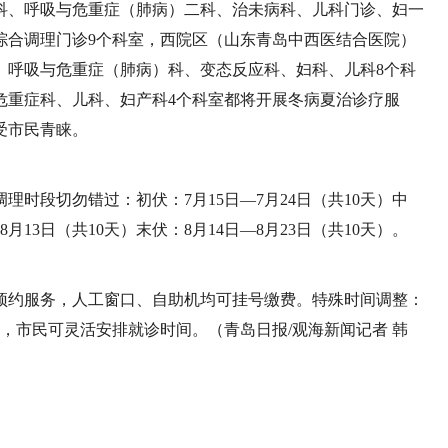
科、呼吸与危重症（肺病）二科、治未病科、儿科门诊、妇一
综合调理门诊9个科室，西院区（山东青岛中西医结合医院）
、呼吸与危重症（肺病）科、变态反应科、妇科、儿科8个科
危重症科、儿科、妇产科4个科室都将开展冬病夏治诊疗服
受市民青睐。
理时段切勿错过：初伏：7月15日—7月24日（共10天）中
8月13日（共10天）末伏：8月14日—8月23日（共10天）。
预约服务，人工窗口、自助机均可挂号缴费。特殊时间调整：
30，市民可灵活安排就诊时间。（青岛日报/观海新闻记者 韩