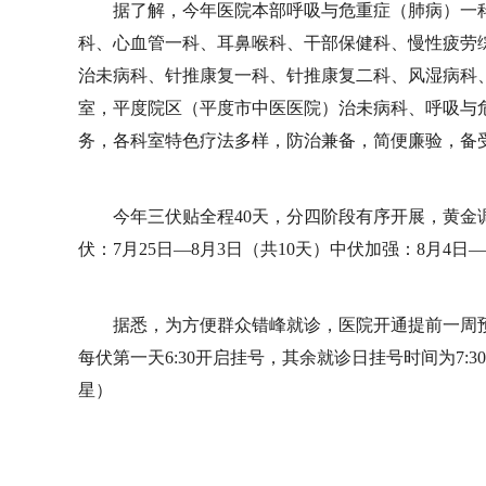
据了解，今年医院本部呼吸与危重症（肺病）一
科、心血管一科、耳鼻喉科、干部保健科、慢性疲劳
治未病科、针推康复一科、针推康复二科、风湿病科
室，平度院区（平度市中医医院）治未病科、呼吸与
务，各科室特色疗法多样，防治兼备，简便廉验，备
今年三伏贴全程40天，分四阶段有序开展，黄金调
伏：7月25日—8月3日（共10天）中伏加强：8月4日—
据悉，为方便群众错峰就诊，医院开通提前一周
每伏第一天6:30开启挂号，其余就诊日挂号时间为7:
星）