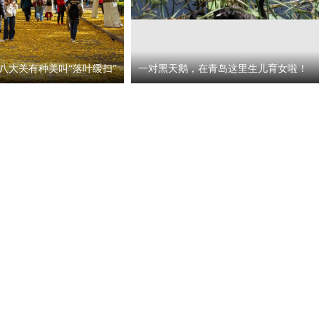
八大关有种美叫“落叶缓扫”
一对黑天鹅，在青岛这里生儿育女啦！