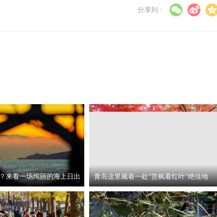
分享到：
？来看一场绚丽的海上日出
青岛这里藏着一处“赏枫看红叶”绝佳地