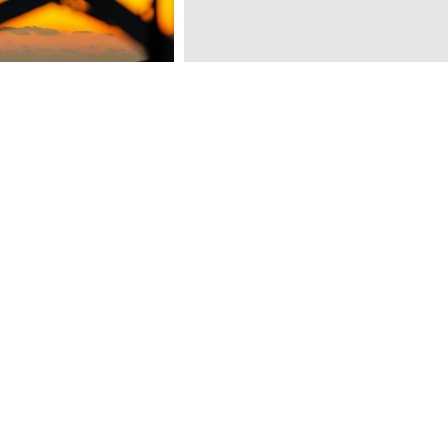
？来看一场绚丽的海上日出
青岛这里藏着一处“赏枫看红叶”绝佳地
八大关有种美叫“落叶缓扫”
一对黑天鹅，在青岛这里生儿育女啦！