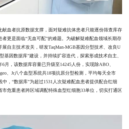
化献血者抗原数据支撑，面对疑难抗体患者只能逐份筛查库存
者更是面临“无血可配”的难题。为破解疑难配血领域长期存
自主技术攻关，研发TaqMan-MGB基因分型技术、改良U
胞血型基因数据库”建设，并持续扩容迭代，探索形成技术自主、
6月，该数据库容量已升级至14245人份，实现除ABO、
P1、Digeo、Jr八个血型系统共18项抗原分型检测，平均每天全市
践中，“数据库”为超过1531人次疑难配血患者提供配合红细
边省市危重患者跨区域调配特殊血型红细胞33单位，切实打通区