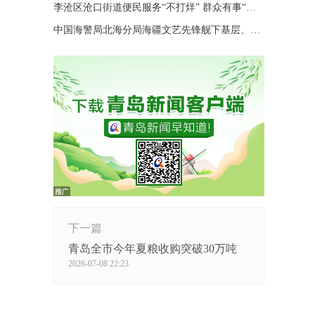
李沧区沧口街道便民服务“不打烊” 群众有事“随时办”
中国海警局北海分局海疆文艺先锋舰下基层、进码头、上海岛巡演
下一篇
青岛全市今年夏粮收购突破30万吨
2026-07-08 22:23