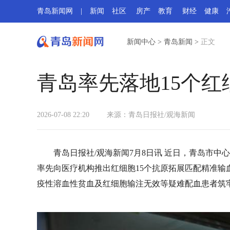
青岛新闻网
|
新闻
社区
房产
教育
财经
健康
新闻中心
>
青岛新闻
>
正文
青岛率先落地15个
2026-07-08 22:20
来源：青岛日报社/观海新闻
青岛日报社/观海新闻7月8日讯 近日，青岛市中
率先向医疗机构推出红细胞15个抗原拓展匹配精准
疫性溶血性贫血及红细胞输注无效等疑难配血患者筑