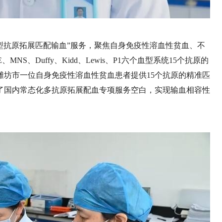
血型抗原拓展匹配输血”服务，聚焦自身免疫性溶血性贫血、不
S、Duffy、Kidd、Lewis、P1六个血型系统15个抗原的
潍坊市一位自身免疫性溶血性贫血患者提供15个抗原的精准匹
补了国内常态化多抗原拓展配血专项服务空白，实现输血相容性