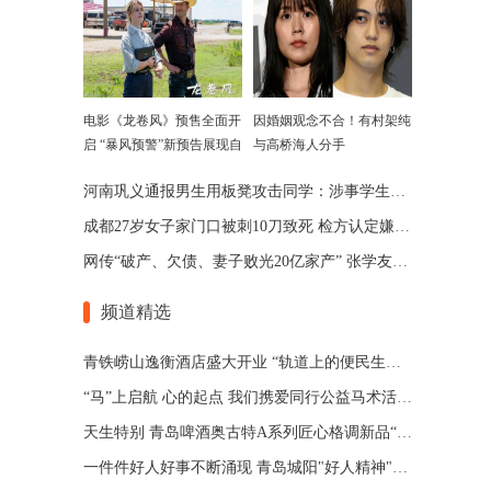
电影《龙卷风》预售全面开
因婚姻观念不合！有村架纯
启 “暴风预警”新预告展现自
与高桥海人分手
然威力
河南巩义通报男生用板凳攻击同学：涉事学生已被劝退
成都27岁女子家门口被刺10刀致死 检方认定嫌犯患精神分裂
网传“破产、欠债、妻子败光20亿家产” 张学友回应了
频道精选
青铁崂山逸衡酒店盛大开业 “轨道上的便民生活圈”渐行渐近
“马”上启航 心的起点 我们携爱同行公益马术活动 在青岛博洋马术俱乐部举办
天生特别 青岛啤酒奥古特A系列匠心格调新品“特别”登场
一件件好人好事不断涌现 青岛城阳"好人精神"擦亮城市文明底色