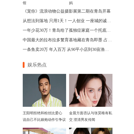
馆
妈
《宠你》流浪动物公益摄影展第二期在青岛开幕
从想法到落地 只用1天！一人创业 一座城的诚意 青岛让“一人公司”跑出加速度
一年少花30万！青岛给了孤独症家庭一个托底的答案
中国最大的拉布拉多繁育基地藏在青岛即墨 占地75亩年入七位数
一条鱼卖20万 年入百万 从90平小店到30亩渔场 青岛“锦鲤大王”带动乡邻增收
娱乐热点
王阳明拒绝和粉丝比爱心
金晨方面否认与张昊唯有私
说自己不比娘炮动作引争议
交 澄清男友传闻