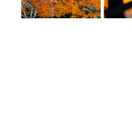
惊艳！来看中山公园初冬美景
冬天没有色彩
起航！来看镜头下的青岛邮轮母港
氛围感拉满，