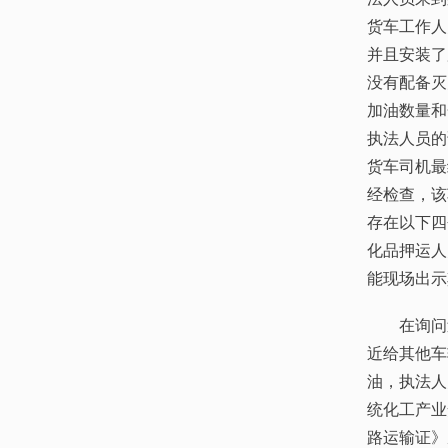
货车工作人
并且安装了
没有配备灭
加油数量和
执法人员的
货车司机最
经检查，该
存在以下四
化品押运人
能现场出示
在询问过
近给其他车
油，执法人
统化工产业
路运输证》