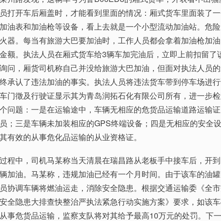
员打开车后厢盖时，才能看到里面的情况：厢式货车里面装了一
加油表和加油枪等设备，看上去就是一个小型流动加油站。危险
火器。每当有旅游大巴要加油时，工作人员都会拿着加油枪加油
金额。执法人员在厢式货车给3辆车加完油后，立即上前扣留了
询问，厢货司机称自己并没给旅游大巴加油，但面对执法人员的
终承认了违法加油的事实。执法人员将违法货车带到停车场进行
车门徵及行驶证显示其为青岛润拓石化有限公司所有，进一步检
个问题：一是在运输途中，车辆无相应的危货品运输道路运输证
员；三是车辆未加装相应的GPS终端设备；四是无相应的安全
其有效的从事危化品运输的从业资格证。
程中，司机马某称当天清晨在瑞昌路从老板手中接车后，开到
辆加油。马某称，违规加油已经有一个月时间。由于该车的油罐
员协调车辆将燃油运走，消除安全隐患。根据交通运输委《全市
安全隐患大排查快整治严执法紧急行动实施方案》要求，如该车
从事危货品运输，监察支队将对其给予最高10万元的处罚。下