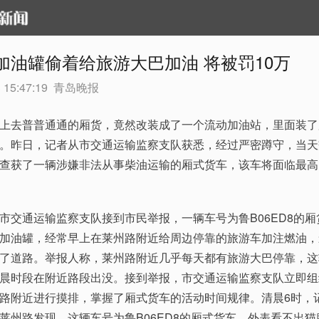
加油罐偷着给旅游大巴加油 将被罚10万
 15:47:19
青岛晚报
去普普通通的厢货，竟然改装成了一个流动加油站，里面装了
。昨日，记者从市交通运输监察支队获悉，经过严密蹲守，当天
查获了一辆涉嫌非法从事柴油运输的厢式货车，该车将面临最高
通运输监察支队接到市民举报，一辆车号为鲁B06ED8的厢
加油罐，经常早上在莱州路附近给周边停靠的旅游车加注燃油，
了道路。举报人称，莱州路附近几乎每天都有旅游大巴停靠，这
晨时段在附近路段出没。接到举报，市交通运输监察支队立即组
路附近进行摸排，掌握了厢式货车的活动时间规律。清晨6时，
莱州路发现，这辆车号为鲁B06ED8的厢式货车，外表看不出