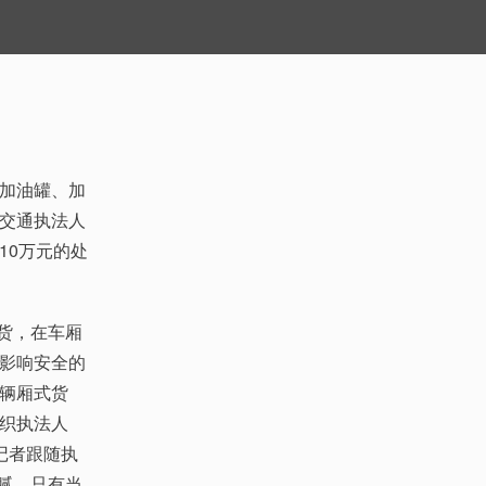
加油罐、加
交通执法人
10万元的处
货，在车厢
影响安全的
辆厢式货
织执法人
记者跟随执
猫腻。只有当