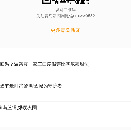
识别二维码
关注青岛新闻网微信qdxww0532
更多青岛新闻
回温？温碧霞一家三口度假穿比基尼露甜笑
酒节最帅武警 啤酒城的守护者
“青岛蓝”刷爆朋友圈