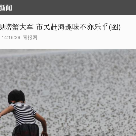
现螃蟹大军 市民赶海趣味不亦乐乎(图)
 14:15:29
青报网