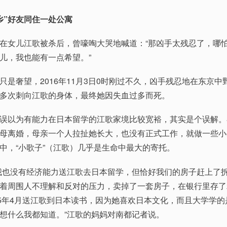
乡”好友同住一处公寓
女儿江歌被杀后，曾嚎啕大哭地喊道：“那凶手太残忍了，哪
儿，我也能有一点希望。”
奢望，2016年11月3日0时刚过不久，凶手残忍地在东京中
多次刺向江歌的身体，最终她因失血过多而死。
以为有能力在日本留学的江歌家境比较宽裕，其实是个误解。
母离婚，母亲一个人拉扯她长大，也没有正式工作，就做一些小
中，“小歌子”（江歌）几乎是生命中最大的寄托。
也没有经济能力送江歌去日本留学，但恰好我们的房子赶上了
着周围人不理解和反对的压力，卖掉了一套房子，在银行里存了
15年4月送江歌到日本读书，因为她喜欢日本文化，而且大学学的
想什么我都知道。”江歌的妈妈对南都记者说。