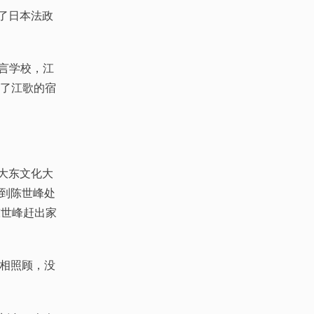
了日本法政
言学校，江
到了江歌的宿
大东文化大
到陈世峰处
陈世峰赶出家
相照顾，没