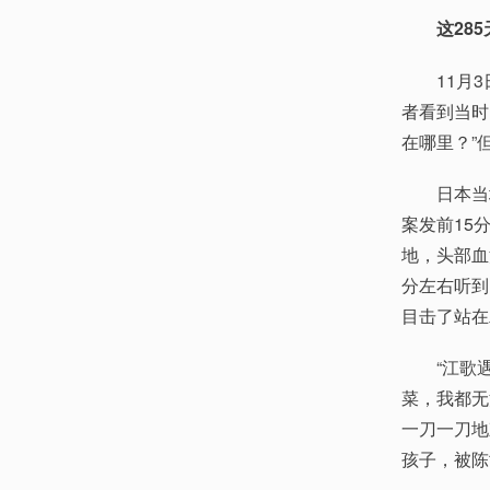
这28
11月3日
者看到当时
在哪里？”
日本当地
案发前15
地，头部血
分左右听到
目击了站在
“江歌遇害
菜，我都无
一刀一刀地
孩子，被陈