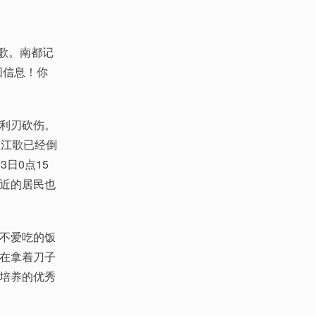
歌。南都记
回信息！你
利刃砍伤。
，江歌已经倒
日0点15
近的居民也
不爱吃的饭
在拿着刀子
培养的优秀