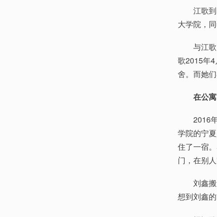
江歌到日本
大学院，同
与江歌同在
歌2015
舍。而她们
在公寓
2016年
学院的宁夏
住了一宿。
门，在别人
刘鑫搬过
想到刘鑫的