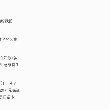
怕给我留一
野区的公寓
在江歌1岁
生意维持生
拆迁，分了
20万元保证
是日语专