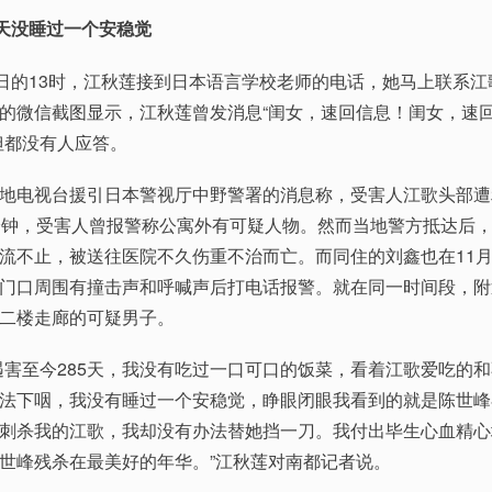
5天没睡过一个安稳觉
的13时，江秋莲接到日本语言学校老师的电话，她马上联系江
的微信截图显示，江秋莲曾发消息“闺女，速回信息！闺女，速
但都没有人应答。
电视台援引日本警视厅中野警署的消息称，受害人江歌头部遭
分钟，受害人曾报警称公寓外有可疑人物。然而当地警方抵达后
流不止，被送往医院不久伤重不治而亡。而同住的刘鑫也在11月3
门口周围有撞击声和呼喊声后打电话报警。就在同一时间段，附
二楼走廊的可疑男子。
至今285天，我没有吃过一口可口的饭菜，看着江歌爱吃的和
法下咽，我没有睡过一个安稳觉，睁眼闭眼我看到的就是陈世峰
刺杀我的江歌，我却没有办法替她挡一刀。我付出毕生心血精心
世峰残杀在最美好的年华。”江秋莲对南都记者说。