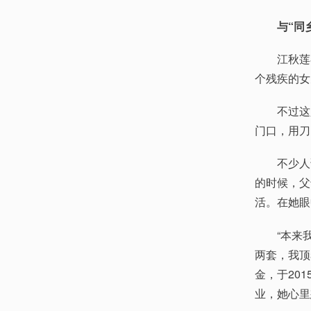
与“同
江秋莲在
个残疾的女
不过这只是
门口，用刀
不少人误
的时候，父
活。在她眼
“本来我
两套，我顶
金，于20
业，她心里