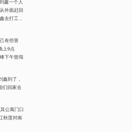
，刘鑫一个人
从外面赶回
鑫去打工，
己有些害
晚上9点
峰下午曾闯
刘鑫到了，
咱们回家去
其公寓门口
江秋莲对南