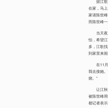
据江歌母亲
在家，马上
家请陈世峰
而陈世峰一
当天夜里
怕，希望江
多，江歌找
到家里来闹
在11月3
我去接她。
烧。”
让江秋莲
被陈世峰用
都记者表示