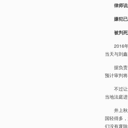
律师说
嫌犯已
被判死
2016年
当天与刘鑫
据负责江
预计审判将
不过让江
当地法庭进
井上秋对
国轻得多，
们没有废除