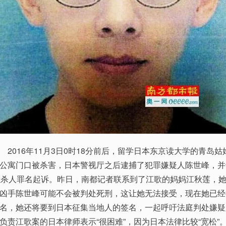
016年11月3日0时18分前后，留学日本东京读大学的青岛姑
公寓门口被杀害，日本警视厅之后逮捕了犯罪嫌疑人陈世峰，并
以杀人罪名起诉。昨日，南都记者联系到了江歌的妈妈江秋莲，
凶手陈世峰可能不会被判处死刑，这让她无法接受，现在她已经
名，她还将要到日本征集当地人的签名，一起呼吁法庭判处嫌疑
负责江歌案的日本律师表示“很困难”，因为日本法律比较“宽松”