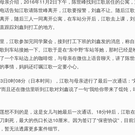
介绍，2016年11月2日下午，陈世峰找到江歌居住的公寓
电话告知江歌请陈世峰离开，江歌要报警，刘鑫不让。随后江歌
离开，随后三人一同离开公寓，在车站分开后，江歌去上课，刘
直跟踪刘鑫到打工的地方。
，江歌参加完同学聚会，接到打工下班的刘鑫发的消息，称自
歌到车站接她一下。江歌于是在“东中野”车站等她，那时已经是
了一个车站边上的咖啡馆，与母亲在微信上语音聊天，讲了陈世
的事情，妈妈还叮嘱江歌一定要小心。
日0时08分（日本时间），江歌与母亲进行了最后一次通话：“
”而且还在微信里听到江歌对刘鑫说了一句“我给你带来了馄饨，
想不到的是，这是女儿与她最后一次通话。18分钟后，江歌在
刀刺死，最大的伤口长达10厘米。因为签订了“保密协议”，目前
，暂无法透露更多案件细节。