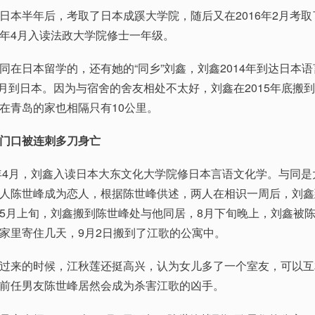
半年后，考取了日本成蹊大学院，随后又在2016年2月考取
年4月入读法政大学院修士一年级。
日本留学的，还有她的“同乡”刘鑫，刘鑫2014年到达日本语
年4月到日本。因为与宿舍的舍友相处不太好，刘鑫在2015年底搬
在青岛的家也相隔只有10公里。
门口被连刺多刀身亡
4月，刘鑫入读日本大东文化大学院修日本言语文化学。与同是
人陈世峰成为恋人，根据陈世峰供述，两人在相识一周后，刘鑫
5月上旬，刘鑫搬到陈世峰处与他同居，8月下旬晚上，刘鑫被
家里寄住几天，9月2日搬到了江歌的公寓中。
来的时候，江秋莲还挺高兴，认为女儿多了一个室友，可以互
前任男友陈世峰居然会成为杀害江歌的凶手。