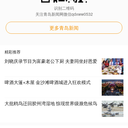
识别二维码
关注青岛新闻网微信qdxww0532
更多青岛新闻
精彩推荐
刘晓庆录节目为富豪老公下厨 夫妻同坐好恩爱
啤酒大篷+木屋 金沙滩啤酒城进入狂欢模式
大批鸥鸟迁回胶州湾湿地 惊现世界级濒危候鸟