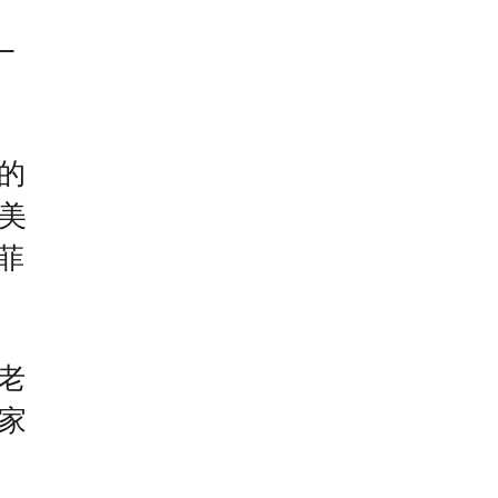
一
的
美
菲
老
家