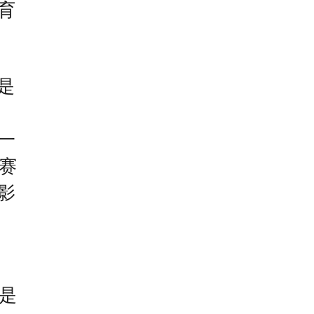
育
是
一
赛
影
是