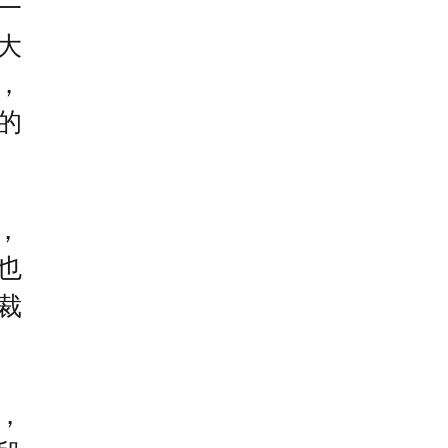
一
大
，
的
，
也
裁
，