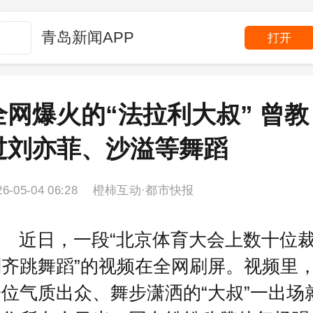
青岛新闻APP
打开
全网爆火的“法拉利大叔” 曾教
过刘亦菲、沙溢等舞蹈
26-05-04 06:28 橙柿互动·都市快报
近日，一段“北京体育大会上数十位
判齐跳舞蹈”的视频在全网刷屏。视频里
位气质出众、舞步潇洒的“大叔”一出场