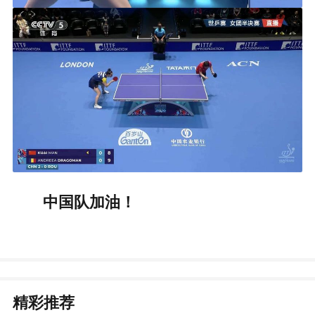
中国队加油！
精彩推荐