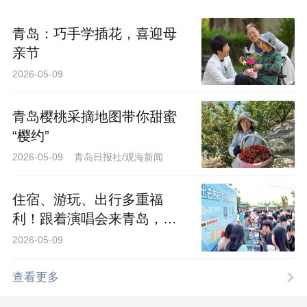
青岛：巧手学插花，喜迎母
亲节
2026-05-09
青岛樱桃采摘地图带你甜蜜
“樱约”
2026-05-09 青岛日报社/观海新闻
住宿、游玩、出行多重福
利！跟着演唱会来青岛，带
着票根去旅行 2026-0
2026-05-09
查看更多