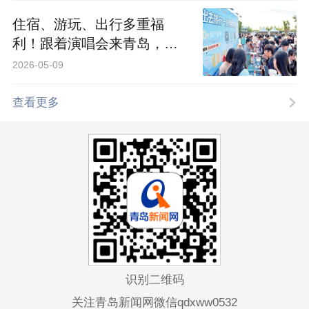
住宿、游玩、出行多重福
利！跟着演唱会来青岛，带
着票根去旅行 2026-0
2026-05-09
查看更多
识别二维码
关注青岛新闻网微信qdxww0532