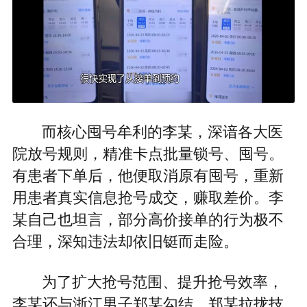
而核心囤号牟利的李某，深谙各大医
院放号规则，精准卡点批量锁号、囤号。
有患者下单后，他便取消原有囤号，重新
用患者真实信息抢号成交，赚取差价。李
某自己也坦言，部分高价接单的行为极不
合理，深知违法却依旧铤而走险。
为了扩大抢号范围、提升抢号效率，
李某还与浙江男子郑某勾结。郑某拉拢技