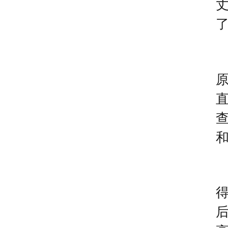
了
原
直