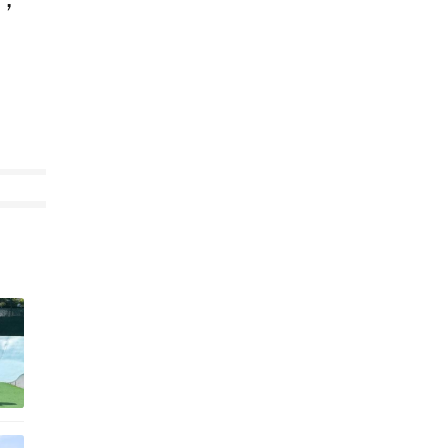
判
万
，