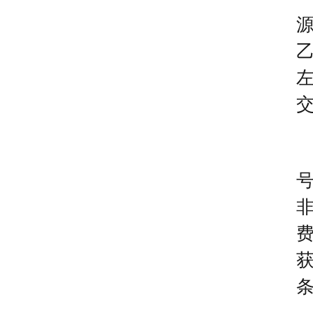
乙
费
获
条