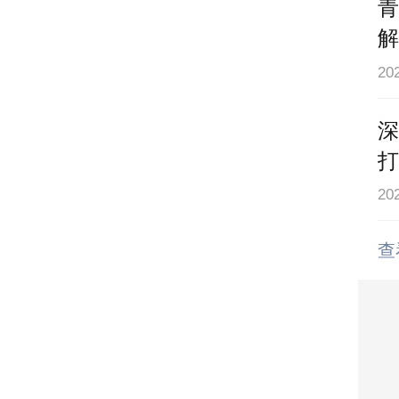
缓
慢
道
2