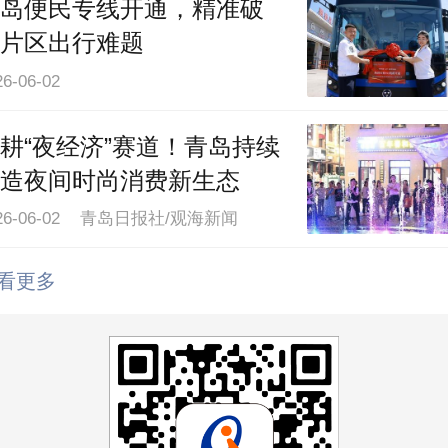
并处罚金2万元；左某被判有期徒刑二年
刑二年，并处罚金3.5万元。
精彩推荐
行空间“葳蕤生长”，青岛绿
“骑”乐无穷
026-06-03 青岛日报社/观海新闻