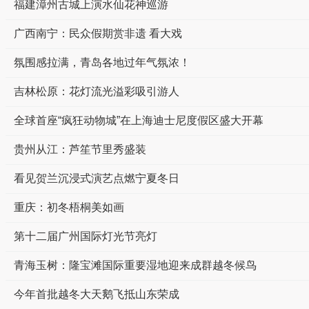
福建漳州古城上演水仙花神巡游
广西南宁：民众假期赏非遗 看大戏
氛围感拉满，青岛各地过年气氛浓！
吉林松原：花灯流光溢彩吸引游人
全球首座“疯狂动物城”在上海迪士尼度假区盛大开幕
贵州从江：芦笙节里秀盛装
看见贺兰沉浸式演艺点燃宁夏冬日
重庆：初冬梧桐美如画
第十二届广州国际灯光节亮灯
青海玉树：隆宝滩国际重要湿地迎来成群越冬候鸟
今年首批越冬大天鹅飞抵山东荣成