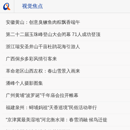
视觉焦点
-
安徽黄山：创意臭鳜鱼肉粽飘香端午
第二十二届玉珠峰登山大会闭幕 71人成功登顶
浙江瑞安圣井山千亩杜鹃花海引游人
广西侗乡多彩风情引客来
革命老区山西左权：春山雪景入画来
潘峰个人摄影图集
广州黄埔“波罗诞”千年庙会拉开帷幕
福建泉州：蟳埔妈祖“天香巡境”民俗活动举行
“京津冀最美湿地”河北衡水湖：春雪消融 候鸟迁徙