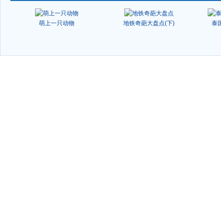
萌上一只动物
地铁奇葩大盘点(下)
泰
-