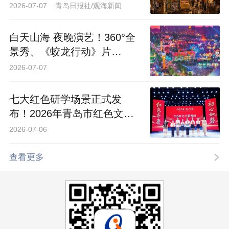
场的N种玩法
2026-07-07 青岛日报社/观海新闻
白天山海 夜晚演艺！360°全
景秀、《蛟龙行动》片
场……80多项体验青岛西海
2026-07-07
岸邀你沉浸一“夏”
七大红色研学场景正式发
布！2026年青岛市红色文化
主题月盛大启动
2026-07-06
查看更多