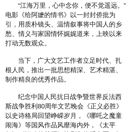
“江海万里，心中念你，便不觉遥远。”
电影《给阿嬷的情书》以一封封侨批为
引，用质朴镜头、温情叙事将中国人的乡
愁、情义与家国情怀娓娓道来，上映以来
打动无数观众。
当下，广大文艺工作者立足时代、扎
根人民，推出一批思想精深、艺术精湛、
制作精良的优秀作品。
纪念中国人民抗日战争暨世界反法西
斯战争胜利80周年文艺晚会《正义必胜》
以史诗格局回望峥嵘岁月，《哪吒之魔童
闹海》等国风作品风靡海内外，《太平