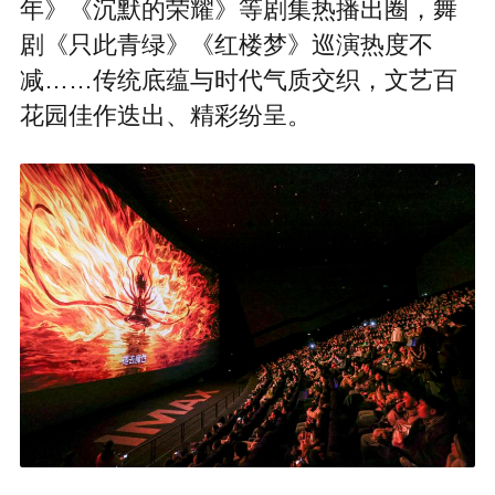
年》《沉默的荣耀》等剧集热播出圈，舞
剧《只此青绿》《红楼梦》巡演热度不
减……传统底蕴与时代气质交织，文艺百
花园佳作迭出、精彩纷呈。