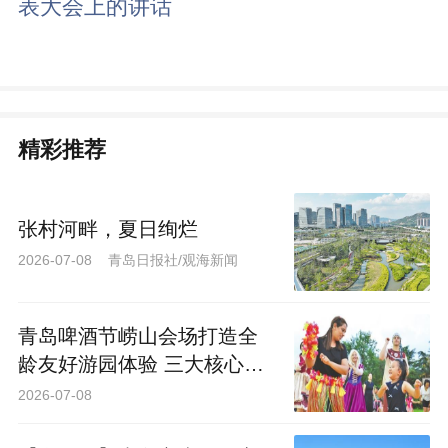
表大会上的讲话
精彩推荐
张村河畔，夏日绚烂
2026-07-08 青岛日报社/观海新闻
青岛啤酒节崂山会场打造全
龄友好游园体验 三大核心乐
园喊你来“嗨啤”
2026-07-08