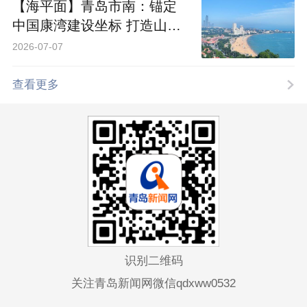
【海平面】青岛市南：锚定
中国康湾建设坐标 打造山海
共生的康养样板
2026-07-07
查看更多
识别二维码
关注青岛新闻网微信qdxww0532