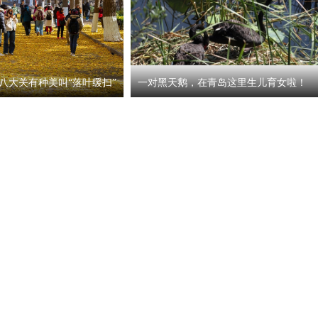
八大关有种美叫“落叶缓扫”
一对黑天鹅，在青岛这里生儿育女啦！