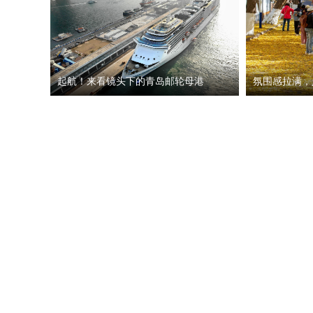
起航！来看镜头下的青岛邮轮母港
氛围感拉满，