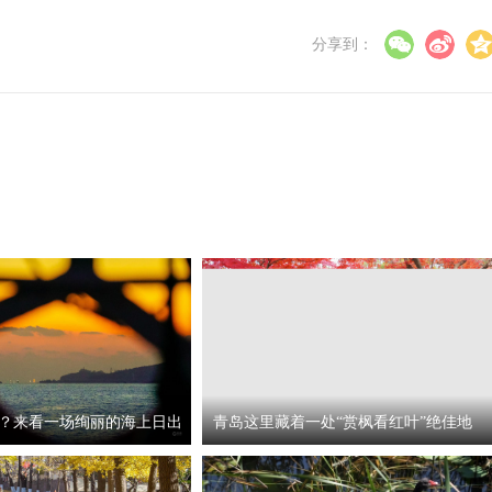
分享到：
？来看一场绚丽的海上日出
青岛这里藏着一处“赏枫看红叶”绝佳地