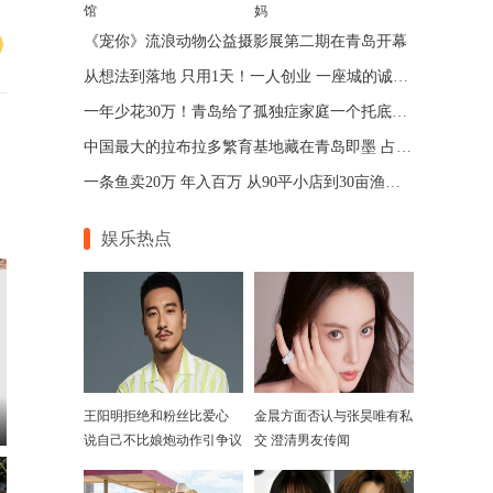
馆
妈
《宠你》流浪动物公益摄影展第二期在青岛开幕
从想法到落地 只用1天！一人创业 一座城的诚意 青岛让“一人公司”跑出加速度
一年少花30万！青岛给了孤独症家庭一个托底的答案
中国最大的拉布拉多繁育基地藏在青岛即墨 占地75亩年入七位数
一条鱼卖20万 年入百万 从90平小店到30亩渔场 青岛“锦鲤大王”带动乡邻增收
娱乐热点
王阳明拒绝和粉丝比爱心
金晨方面否认与张昊唯有私
说自己不比娘炮动作引争议
交 澄清男友传闻