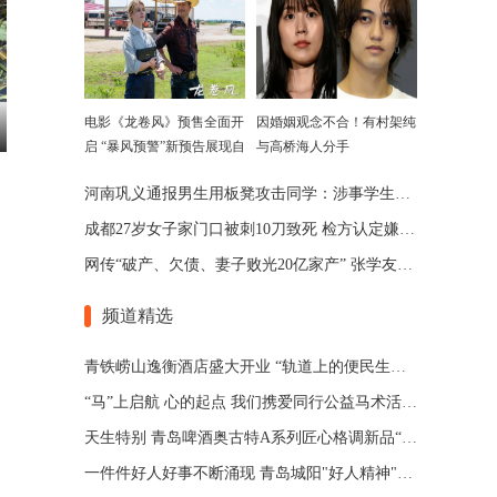
电影《龙卷风》预售全面开
因婚姻观念不合！有村架纯
启 “暴风预警”新预告展现自
与高桥海人分手
然威力
河南巩义通报男生用板凳攻击同学：涉事学生已被劝退
成都27岁女子家门口被刺10刀致死 检方认定嫌犯患精神分裂
网传“破产、欠债、妻子败光20亿家产” 张学友回应了
频道精选
青铁崂山逸衡酒店盛大开业 “轨道上的便民生活圈”渐行渐近
“马”上启航 心的起点 我们携爱同行公益马术活动 在青岛博洋马术俱乐部举办
天生特别 青岛啤酒奥古特A系列匠心格调新品“特别”登场
一件件好人好事不断涌现 青岛城阳"好人精神"擦亮城市文明底色