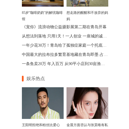
85岁“咖啡奶奶”的解忧咖啡
想走路的醒醒和不放弃的妈
馆
妈
《宠你》流浪动物公益摄影展第二期在青岛开幕
从想法到落地 只用1天！一人创业 一座城的诚意 青岛让“一人公司”跑出加速度
一年少花30万！青岛给了孤独症家庭一个托底的答案
中国最大的拉布拉多繁育基地藏在青岛即墨 占地75亩年入七位数
一条鱼卖20万 年入百万 从90平小店到30亩渔场 青岛“锦鲤大王”带动乡邻增收
娱乐热点
王阳明拒绝和粉丝比爱心
金晨方面否认与张昊唯有私