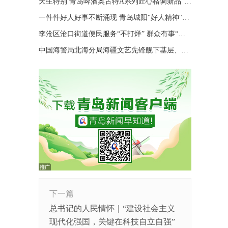
天生特别 青岛啤酒奥古特A系列匠心格调新品“特别”登场
一件件好人好事不断涌现 青岛城阳"好人精神"擦亮城市文明底色
李沧区沧口街道便民服务“不打烊” 群众有事“随时办”
中国海警局北海分局海疆文艺先锋舰下基层、进码头、上海岛巡演
下一篇
总书记的人民情怀｜“建设社会主义
现代化强国，关键在科技自立自强”