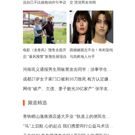
说自己不比娘炮动作引争议
交 澄清男友传闻
电影《龙卷风》预售全面开
因婚姻观念不合！有村架纯
启 “暴风预警”新预告展现自
与高桥海人分手
然威力
河南巩义通报男生用板凳攻击同学：涉事学生已被劝退
成都27岁女子家门口被刺10刀致死 检方认定嫌犯患精神分裂
网传“破产、欠债、妻子败光20亿家产” 张学友回应了
频道精选
青铁崂山逸衡酒店盛大开业 “轨道上的便民生活圈”渐行渐近
“马”上启航 心的起点 我们携爱同行公益马术活动 在青岛博洋马术俱乐部举办