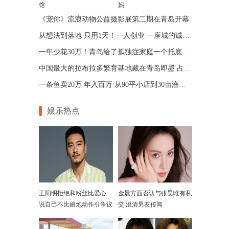
馆
妈
《宠你》流浪动物公益摄影展第二期在青岛开幕
从想法到落地 只用1天！一人创业 一座城的诚意 青岛让“一人公司”跑出加速度
一年少花30万！青岛给了孤独症家庭一个托底的答案
中国最大的拉布拉多繁育基地藏在青岛即墨 占地75亩年入七位数
一条鱼卖20万 年入百万 从90平小店到30亩渔场 青岛“锦鲤大王”带动乡邻增收
娱乐热点
王阳明拒绝和粉丝比爱心
金晨方面否认与张昊唯有私
说自己不比娘炮动作引争议
交 澄清男友传闻