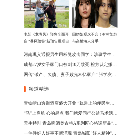
电影《龙卷风》预售全面开
因婚姻观念不合！有村架纯
启 “暴风预警”新预告展现自
与高桥海人分手
然威力
河南巩义通报男生用板凳攻击同学：涉事学生已被劝退
成都27岁女子家门口被刺10刀致死 检方认定嫌犯患精神分裂
网传“破产、欠债、妻子败光20亿家产” 张学友回应了
频道精选
青铁崂山逸衡酒店盛大开业 “轨道上的便民生活圈”渐行渐近
“马”上启航 心的起点 我们携爱同行公益马术活动 在青岛博洋马术俱乐部举办
天生特别 青岛啤酒奥古特A系列匠心格调新品“特别”登场
一件件好人好事不断涌现 青岛城阳"好人精神"擦亮城市文明底色