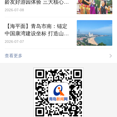
龄友好游园体验 三大核心乐
园喊你来“嗨啤”
2026-07-08
【海平面】青岛市南：锚定
中国康湾建设坐标 打造山海
共生的康养样板
2026-07-07
查看更多